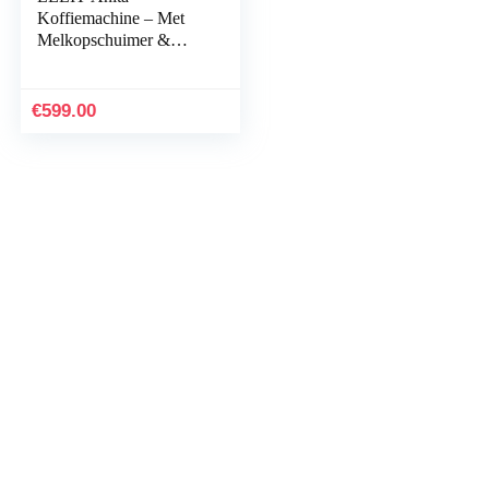
Koffiemachine – Met
Melkopschuimer &
Ingebouwde Molen –
2,7 liter – PL042EMI-
2G80 – Gepolijst
€
599.00
Roestvrij Staal