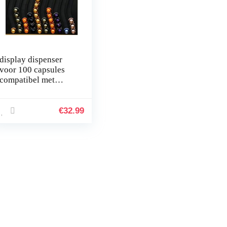
display dispenser
voor 100 capsules
compatibel met
nespresso capsules
10BK 47x33x1cm
€
32.99