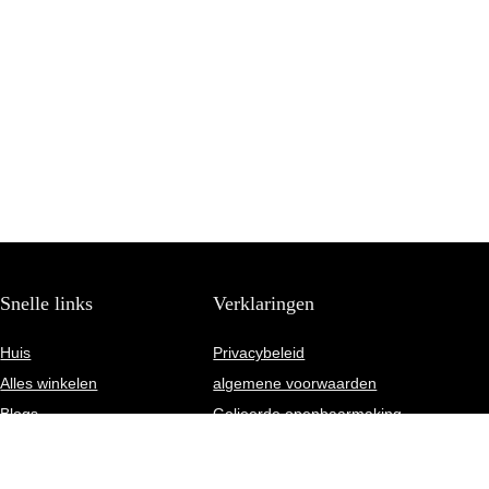
Snelle links
Verklaringen
Huis
Privacybeleid
Alles winkelen
algemene voorwaarden
Blogs
Gelieerde openbaarmaking
Onze webshops
Adverteren