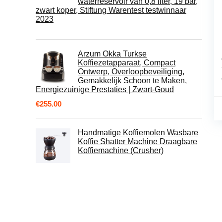
waterreservoir van 0,8 liter, 19 bar,
zwart koper, Stiftung Warentest testwinnaar
2023
Arzum Okka Turkse
Koffiezetapparaat, Compact
Ontwerp, Overloopbeveiliging,
Gemakkelijk Schoon te Maken,
Energiezuinige Prestaties | Zwart-Goud
€
255.00
Handmatige Koffiemolen Wasbare
Koffie Shatter Machine Draagbare
Koffiemachine (Crusher)