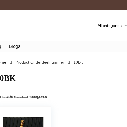
All categories
g
Blogs
ome
Product Onderdeelnummer
‎10BK
10BK
t enkele resultaat weergeven