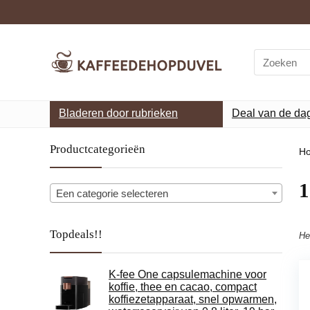
Search
for:
Bladeren door rubrieken
Deal van de da
Productcategorieën
H
‎
Een categorie selecteren
Topdeals!!
He
K-fee One capsulemachine voor
koffie, thee en cacao, compact
koffiezetapparaat, snel opwarmen,