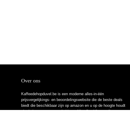
Over ons
Kaffeedehopduvel.be is een moderne alles-in-één
prijsvergelijkings- en beoordelingswebsite die de beste deals
biedt die beschikbaar zijn op amazon en u op de hoogte houdt
via de laatst toegevoegde blogs. Alle afbeeldingen zijn
auteursrechtelijk beschermd door hun respectievelijke
eigenaren. Alle geciteerde inhoud is afgeleid van hun
respectievelijke bronnen.