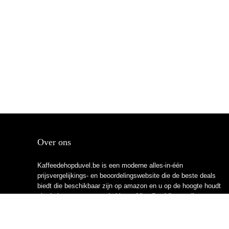
Over ons
Kaffeedehopduvel.be is een moderne alles-in-één
prijsvergelijkings- en beoordelingswebsite die de beste deals
biedt die beschikbaar zijn op amazon en u op de hoogte houdt
via de laatst toegevoegde blogs. Alle afbeeldingen zijn
auteursrechtelijk beschermd door hun respectievelijke
eigenaren. Alle geciteerde inhoud is afgeleid van hun
respectievelijke bronnen.