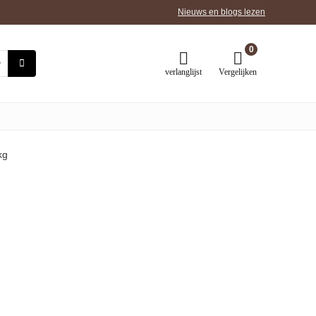
Nieuws en blogs lezen
0
verlanglijst
Vergelijken
kg