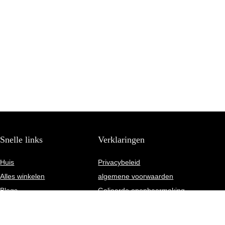
Snelle links
Verklaringen
Huis
Privacybeleid
Alles winkelen
algemene voorwaarden
Blogs
Gelieerde openbaarmaking
Onze webshops
Adverteren