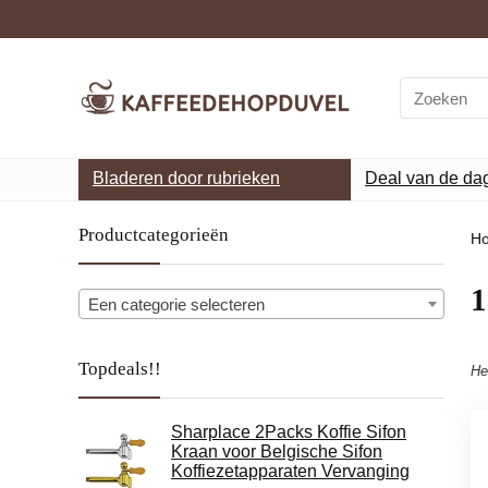
Search
for:
Bladeren door rubrieken
Deal van de da
Productcategorieën
H
‎
Een categorie selecteren
Topdeals!!
He
Sharplace 2Packs Koffie Sifon
Kraan voor Belgische Sifon
Koffiezetapparaten Vervanging