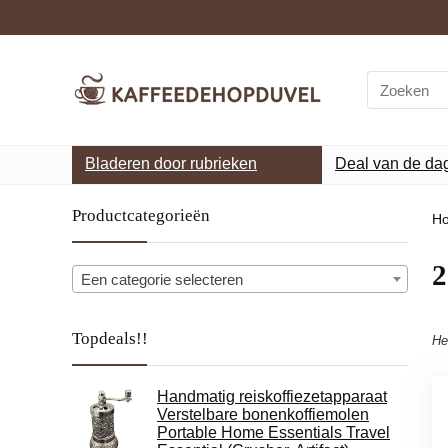
Search
for:
Bladeren door rubrieken
Deal van de da
Productcategorieën
H
‎
Een categorie selecteren
Topdeals!!
He
Handmatig reiskoffiezetapparaat
Verstelbare bonenkoffiemolen
Portable Home Essentials Travel