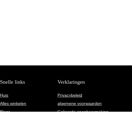
Snelle links
Verklaringen
Huis
Privacybeleid
Alles winkelen
algemene voorwaarden
Blogs
Gelieerde openbaarmaking
Onze webshops
Adverteren