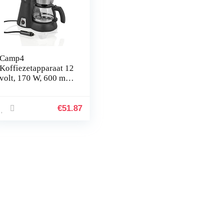
Camp4
Koffiezetapparaat 12
volt, 170 W, 600 ml,
zwart, voor camping,
auto, boot
€
51.87