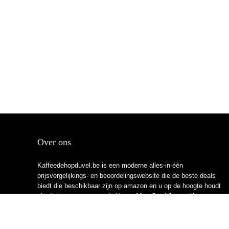
Over ons
Kaffeedehopduvel.be is een moderne alles-in-één
prijsvergelijkings- en beoordelingswebsite die de beste deals
biedt die beschikbaar zijn op amazon en u op de hoogte houdt
via de laatst toegevoegde blogs. Alle afbeeldingen zijn
auteursrechtelijk beschermd door hun respectievelijke
eigenaren. Alle geciteerde inhoud is afgeleid van hun
respectievelijke bronnen.