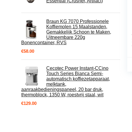
Essential (Crusher, Artifact)
Braun KG 7070 Professionele
Koffiemolen 15 Maalstanden,
Gemakkelijk Schoon te Maken,
Uitneembare 220g
Bonencontainer, RVS
€
58.00
Cecotec Power Instant-CCino
Touch Series Bianca Semi-
automatisch koffiezetapparaat,
melktank,
aanraakbedieningspaneel, 20 bar druk,
thermoblock, 1350 W, roestvrij staal, wit
€
129.00