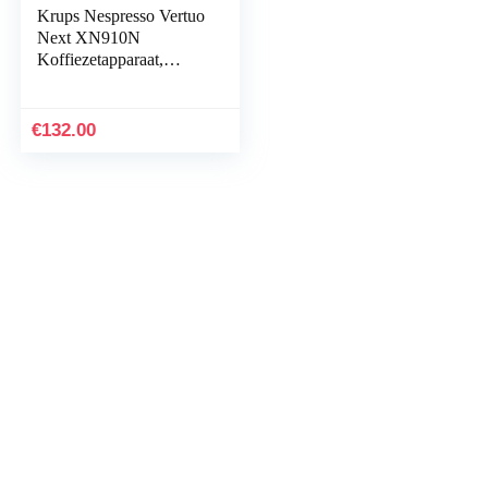
Krups Nespresso Vertuo
Next XN910N
Koffiezetapparaat,
koffie in verschillende
maten, 5 kopmaten,
centrifusietechnologie,
€
132.00
30 seconden, wifi,
Bluetooth, matzwart