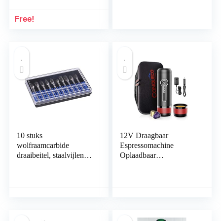
melkreservoir
Waterpijp met 14mm
Downstem Bowl
Free!
(Blauw-B)
10 stuks
12V Draagbaar
wolfraamcarbide
Espressomachine
draaibeitel, staalvijlen,
Oplaadbaar
freesset, 3 mm schacht,
Koffiezetapparaten :
multifunctionele
CONQUECO 15 Bar
schacht, diameter van de
Semi-automatische
snijkop 6 mm (dubbel
Espressomachine –
patroon)
Compatibel met
Nespresso Original