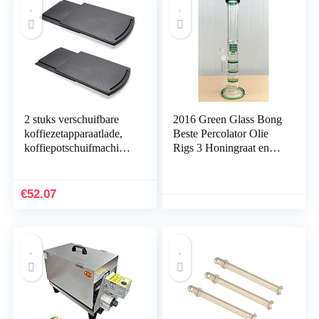
Capsule en Starbuck
Capsule (met Tas)
2 stuks verschuifbare
2016 Green Glass Bong
koffiezetapparaatlade,
Beste Percolator Olie
koffiepotschuifmachine
Rigs 3 Honingraat en
mat Rekbare
Vogelkooi Bubbler
koffiemachinemat onder
Hookahs 18.8mm
aanrecht Rolling lade
Gezamenlijke Recycler
€
52.07
voor blender
Glas Waterpijpen
Broodrooster met soepel
rollende wielen