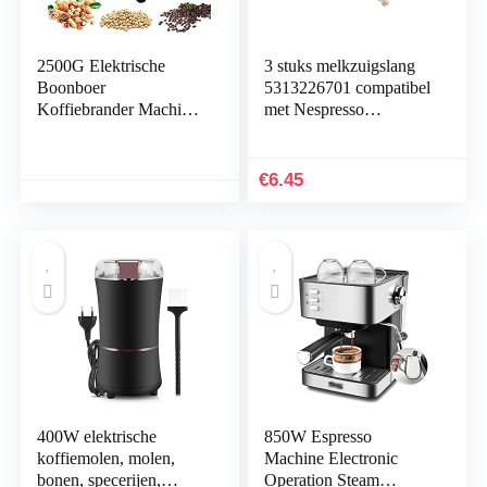
2500G Elektrische
3 stuks melkzuigslang
Boonboer
5313226701 compatibel
Koffiebrander Machine
met Nespresso
Thuis Koffiebonen
DeLonghi EN520,
Braadstukmachine of
EN550
Koffie, Kastanje,
Lattissima/Lattissima
€
6.45
Pinda’s, Graan, Bakken
Touch machine
220V
400W elektrische
850W Espresso
koffiemolen, molen,
Machine Electronic
bonen, specerijen,
Operation Steam