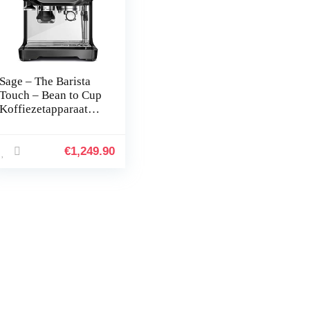
Sage – The Barista
Touch – Bean to Cup
Koffiezetapparaat
met Automatische
Melkopschuimer –
Zwart roestvrij staal
€
1,249.90