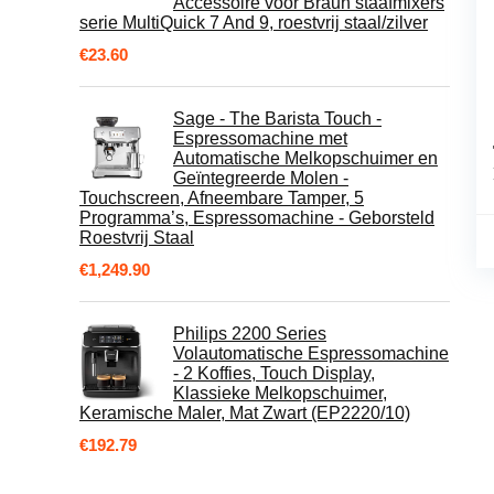
Accessoire voor Braun staafmixers
serie MultiQuick 7 And 9, roestvrij staal/zilver
€
23.60
Sage - The Barista Touch -
Espressomachine met
Automatische Melkopschuimer en
Geïntegreerde Molen -
Touchscreen, Afneembare Tamper, 5
Programma’s, Espressomachine - Geborsteld
Roestvrij Staal
€
1,249.90
Philips 2200 Series
Volautomatische Espressomachine
- 2 Koffies, Touch Display,
Klassieke Melkopschuimer,
Keramische Maler, Mat Zwart (EP2220/10)
€
192.79