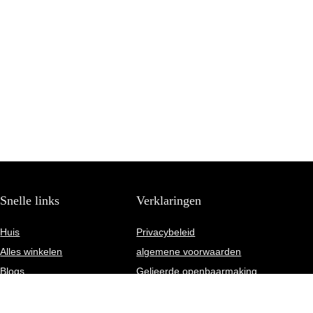
Snelle links
Verklaringen
Huis
Privacybeleid
Alles winkelen
algemene voorwaarden
Blogs
Gelieerde openbaarmaking
Onze webshops
Adverteren