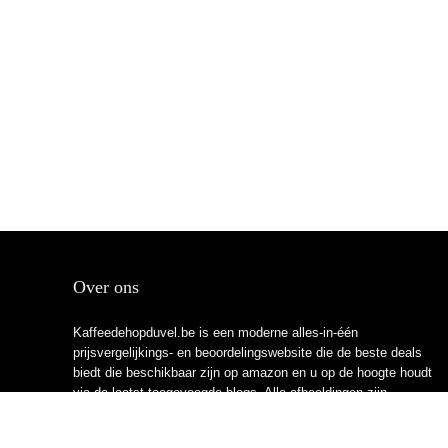
Over ons
Kaffeedehopduvel.be is een moderne alles-in-één
prijsvergelijkings- en beoordelingswebsite die de beste deals
biedt die beschikbaar zijn op amazon en u op de hoogte houdt
via de laatst toegevoegde blogs. Alle afbeeldingen zijn
auteursrechtelijk beschermd door hun respectievelijke
eigenaren. Alle geciteerde inhoud is afgeleid van hun