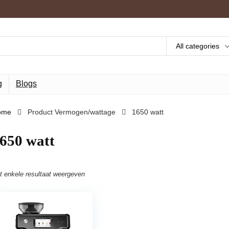
All categories
g
Blogs
ome
Product Vermogen/wattage
‎1650 watt
1650 watt
t enkele resultaat weergeven