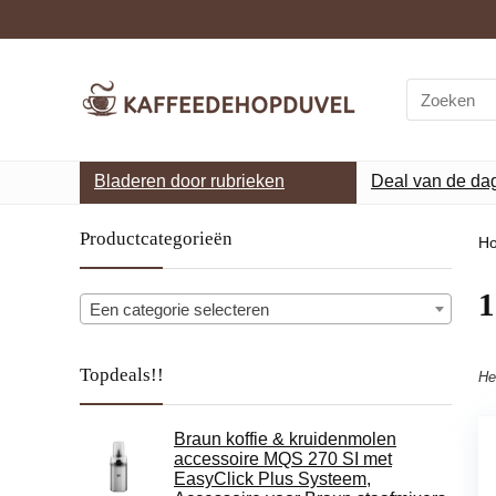
Search
for:
Bladeren door rubrieken
Deal van de da
Productcategorieën
H
‎
Een categorie selecteren
Topdeals!!
He
Braun koffie & kruidenmolen
accessoire MQS 270 SI met
EasyClick Plus Systeem,