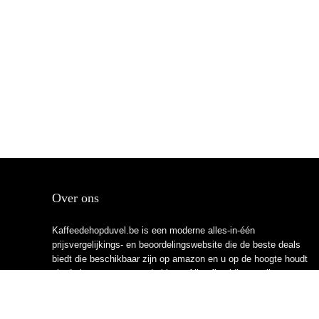
Over ons
Kaffeedehopduvel.be is een moderne alles-in-één
prijsvergelijkings- en beoordelingswebsite die de beste deals
biedt die beschikbaar zijn op amazon en u op de hoogte houdt
via de laatst toegevoegde blogs. Alle afbeeldingen zijn
auteursrechtelijk beschermd door hun respectievelijke
eigenaren. Alle geciteerde inhoud is afgeleid van hun
respectievelijke bronnen.