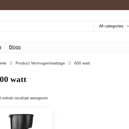
All categories
g
Blogs
ome
Product Vermogen/wattage
‎600 watt
600 watt
t enkele resultaat weergeven