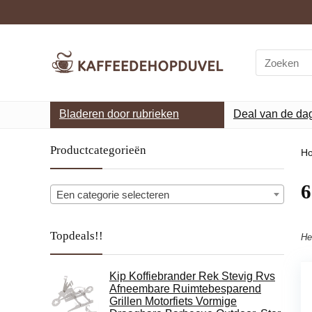
Search
for:
Bladeren door rubrieken
Deal van de da
Productcategorieën
H
‎
Een categorie selecteren
Topdeals!!
He
Kip Koffiebrander Rek Stevig Rvs
Afneembare Ruimtebesparend
Grillen Motorfiets Vormige