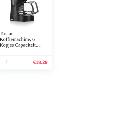
Tristar
Koffiemachine, 6
Kopjes Capaciteit,
600W,
Warmhoudfunctie,
Automatische
€
18.29
Uitschakeling,
Permanent Filter,
Druppelvrij Systeem,
Compact en
Draagbaar,
Gemakkelijk te
Reinigen, CM-1246