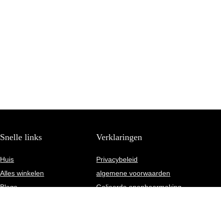
Snelle links
Verklaringen
Huis
Privacybeleid
Alles winkelen
algemene voorwaarden
Blogs
Gelieerde openbaarmaking
Onze webshops
Adverteren