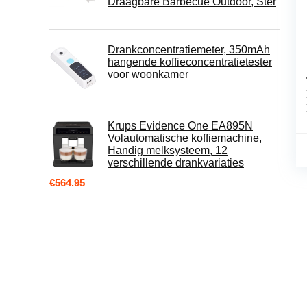
Draagbare Barbecue Outdoor, Ster
Drankconcentratiemeter, 350mAh
hangende koffieconcentratietester
voor woonkamer
Krups Evidence One EA895N
Volautomatische koffiemachine,
Handig melksysteem, 12
verschillende drankvariaties
€
564.95