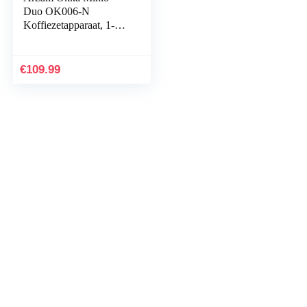
Duo OK006-N
Koffiezetapparaat, 1-8
kopjes, wasbare
koffiekan, akoestisch
alarmsysteem, compact
€
109.99
ontwerp, 880 W
vermogen,
koffiemaatlepel