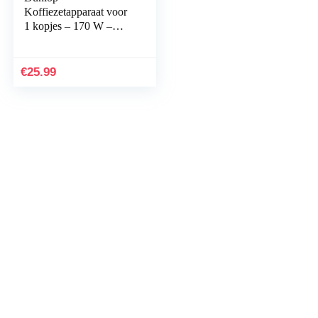
Koffiezetapparaat voor
1 kopjes – 170 W –
ideaal voor op reis –
aansluiting op
sigarettenaansteker –
€
25.99
voor auto, vrachtwagen,
camper – 24V – zwart