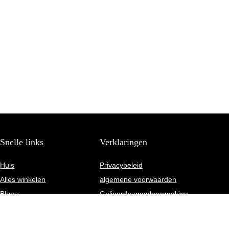
Snelle links
Verklaringen
Huis
Privacybeleid
Alles winkelen
algemene voorwaarden
Blogs
Gelieerde openbaarmaking
Onze webshops
Adverteren