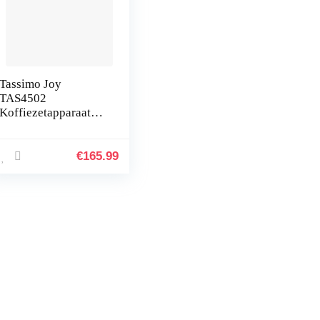
Tassimo Joy
TAS4502
Koffiezetapparaat
van Bosch, meer dan
70 dranken,
volautomatisch,
€
165.99
geschikt voor alle
kopjes, grote tank
(1,4 l), 1300 W,
zwart/antraciet