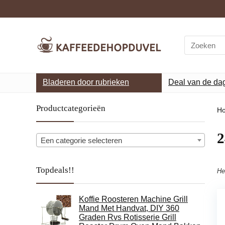
Search
for:
Bladeren door rubrieken
Deal van de da
Productcategorieën
H
‎
Een categorie selecteren
Topdeals!!
He
Koffie Roosteren Machine Grill
Mand Met Handvat, DIY 360
Graden Rvs Rotisserie Grill