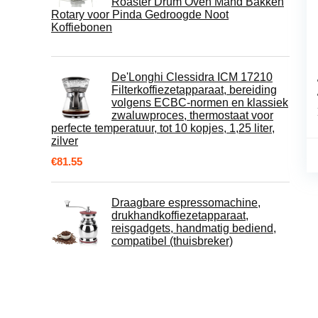
Roaster Drum Oven Mand Bakken
Rotary voor Pinda Gedroogde Noot
Koffiebonen
De'Longhi Clessidra ICM 17210
Filterkoffiezetapparaat, bereiding
volgens ECBC-normen en klassiek
zwaluwproces, thermostaat voor
perfecte temperatuur, tot 10 kopjes, 1,25 liter,
zilver
€
81.55
Draagbare espressomachine,
drukhandkoffiezetapparaat,
reisgadgets, handmatig bediend,
compatibel (thuisbreker)