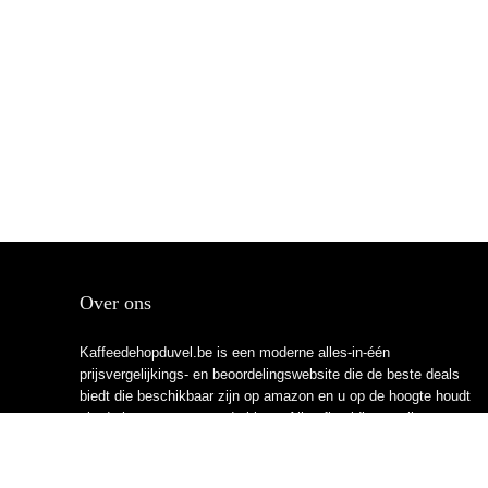
Over ons
Kaffeedehopduvel.be is een moderne alles-in-één
prijsvergelijkings- en beoordelingswebsite die de beste deals
biedt die beschikbaar zijn op amazon en u op de hoogte houdt
via de laatst toegevoegde blogs. Alle afbeeldingen zijn
auteursrechtelijk beschermd door hun respectievelijke
eigenaren. Alle geciteerde inhoud is afgeleid van hun
respectievelijke bronnen.