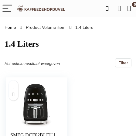
0
Home
Product Volume item
‎1.4 Liters
‎1.4 Liters
Filter
Het enkele resultaat weergeven
SMEG DCF02BLEU |