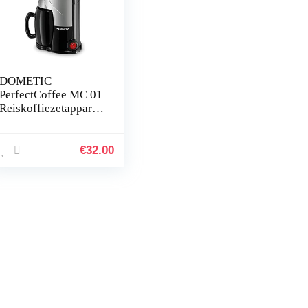
DOMETIC
PerfectCoffee MC 01
Reiskoffiezetapparaa
t, 12 V, 170 W, voor
auto, vrachtwagen of
boot, zwart/zilver,
€
32.00
Noir Et Acier