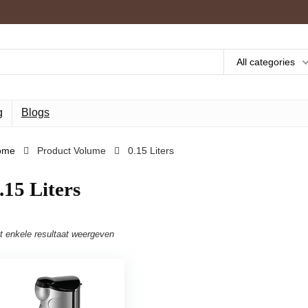
All categories
g
Blogs
ome
Product Volume
‎0.15 Liters
0.15 Liters
t enkele resultaat weergeven