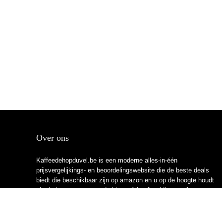
Over ons
Kaffeedehopduvel.be is een moderne alles-in-één
prijsvergelijkings- en beoordelingswebsite die de beste deals
biedt die beschikbaar zijn op amazon en u op de hoogte houdt
via de laatst toegevoegde blogs. Alle afbeeldingen zijn
auteursrechtelijk beschermd door hun respectievelijke
eigenaren. Alle geciteerde inhoud is afgeleid van hun
respectievelijke bronnen.