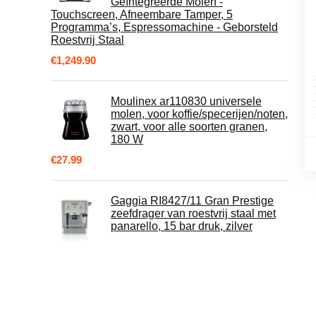
Geïntegreerde Molen -
Touchscreen, Afneembare Tamper, 5
Programma’s, Espressomachine - Geborsteld
Roestvrij Staal
€
1,249.90
Moulinex ar110830 universele
molen, voor koffie/specerijen/noten,
zwart, voor alle soorten granen,
180 W
€
27.99
Gaggia RI8427/11 Gran Prestige
zeefdrager van roestvrij staal met
panarello, 15 bar druk, zilver