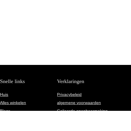
Snelle links
Verklaringen
Huis
Privacybeleid
Alles winkelen
algemene voorwaarden
Blogs
Gelieerde openbaarmaking
Onze webshops
Adverteren