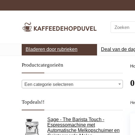
Search
for:
Bladeren door rubrieken
Deal van de da
Productcategorieën
H
‎
Een categorie selecteren
Topdeals!!
He
Sage - The Barista Touch -
Espressomachine met
Automatische Melkopschuimer en