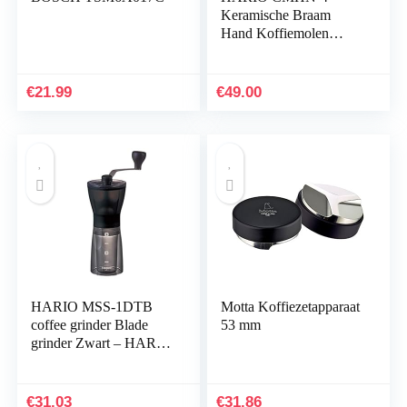
Keramische Braam
Hand Koffiemolen
Canister Mill,Bron
€
21.99
€
49.00
HARIO MSS-1DTB
Motta Koffiezetapparaat
coffee grinder Blade
53 mm
grinder Zwart – HARIO
MSS-1DTB,Mini
Slim,Zwart
€
31.03
€
31.86