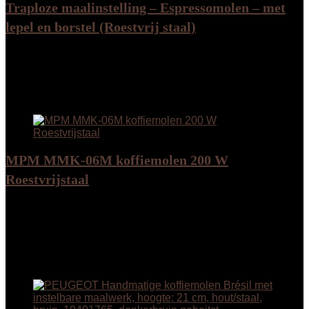
Traploze maalinstelling – Espressomolen – met
lepel en borstel (Roestvrij staal)
Added to wishlist
Removed from wishlist
0
Add to compare
Added to wishlist
Removed from wishlist
0
Add to compare
MPM MMK-06M koffiemolen 200 W
Roestvrijstaal
Added to wishlist
Removed from wishlist
0
Add to compare
€
44.30
Added to wishlist
Removed from wishlist
0
Add to compare