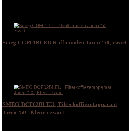
Add to compare
Added to wishlist
Removed from wishlist
0
Add to compare
Smeg CGF01BLEU Koffiemolen Jaren ’50, zwart
Added to wishlist
Removed from wishlist
0
Add to compare
€
203.00
Added to wishlist
Removed from wishlist
0
Add to compare
SMEG DCF02BLEU | Filterkoffiezetapparaat
Jaren ’50 | Kleur : zwart
Added to wishlist
Removed from wishlist
0