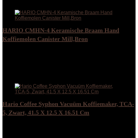
Add to compare
HARIO CMHN-4 Keramische Braam Hand
Koffiemolen Canister Mill,Bron
Added to wishlist
Removed from wishlist
0
Add to compare
€
49.00
Added to wishlist
Removed from wishlist
0
Add to compare
Hario Coffee Syphon Vacuüm Koffiemaker, TCA-
5, Zwart, 41.5 X 12.5 X 16.51 Cm
Added to wishlist
Removed from wishlist
0
Add to compare