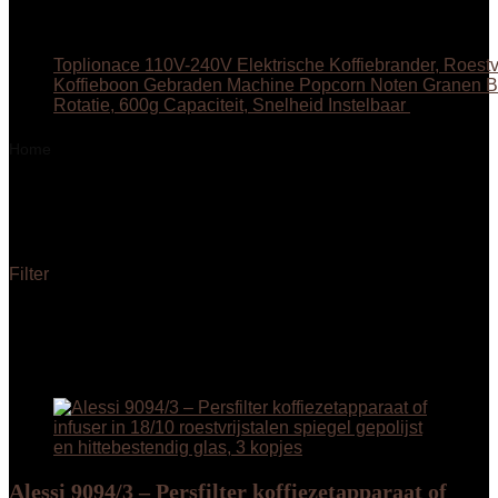
Toplionace 110V-240V Elektrische Koffiebrander, Roestvr
Koffieboon Gebraden Machine Popcorn Noten Granen 
Rotatie, 600g Capaciteit, Snelheid Instelbaar
€
171.00
Home
Product Montage vereist
‎Nee
‎Nee
Filter
Resultaat 1–12 van de 15 resultaten wordt getoond
Added to wishlist
Removed from wishlist
0
Add to compare
Alessi 9094/3 – Persfilter koffiezetapparaat of