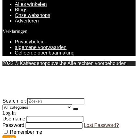
Alles winkelen
Blogs
Onze webshops
Adverteren
Verklaringen
Privacybeleid
algemene voorwaarden
Gelieerde openbaarmaking
2022 © Kaffeedehopduvel.be Alle rechten voorbehouden
Search for:
Log In
Username
Password
Lost Password?
Remember me
Login