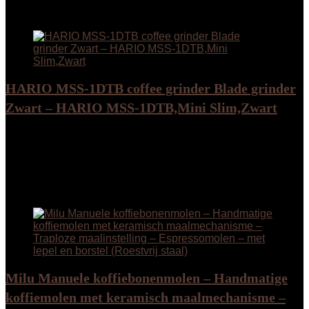
Added to wishlist
Removed from wishlist
0
Add to compare
HARIO MSS-1DTB coffee grinder Blade grinder
Zwart – HARIO MSS-1DTB,Mini Slim,Zwart
Added to wishlist
Removed from wishlist
0
Add to compare
€
31.03
Added to wishlist
Removed from wishlist
0
Add to compare
Milu Manuele koffiebonenmolen – Handmatige
koffiemolen met keramisch maalmechanisme –