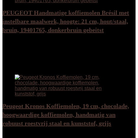
PEUGEOT Handmatige koffiemolen Brésil met
instelbare maalwerk, hoogte: 21 cm, hout/staal,
bruin, 19401765, donkerbruin gebeitst
Added to wishlist
Removed from wishlist
0
Add to compare
€
127.00
Added to wishlist
Removed from wishlist
0
Add to compare
Peugeot Kronos Koffiemolen, 19 cm, chocolade,
hoogwaardige koffiemolen, handmatig van
robuust roestvrij staal en kunststof, grijs
Added to wishlist
Removed from wishlist
0