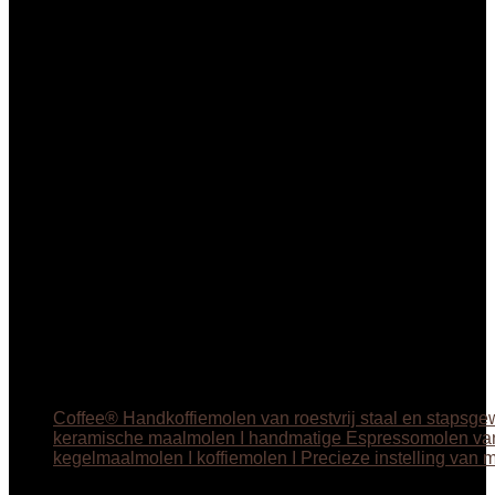
Coffee® Handkoffiemolen van roestvrij staal en stapsge
keramische maalmolen I handmatige Espressomolen va
kegelmaalmolen I koffiemolen I Precieze instelling van 
€
24.99