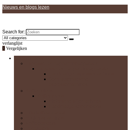
Nieuws en blogs lezen
Search for:
verlanglijst
0
Vergelijken
Bladeren door rubrieken
Espresso- en cappuccinoapparaten
Espresso- en cappuccinoapparaten
Handmatige espressomachines
Semi-automatische
espressomachines
Koffiemolens
Koffiemolens
Elektrische slijpmachines
Handmatige koffiemolens
Filterkoffieapparaat
Eenkopsmachines
Koffiebranders
Perculators