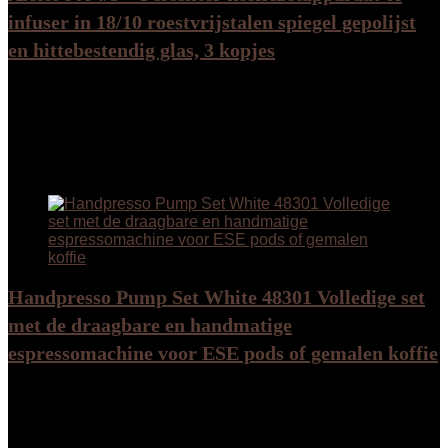
infuser in 18/10 roestvrijstalen spiegel gepolijst
en hittebestendig glas, 3 kopjes
Added to wishlist
Removed from wishlist
0
Add to compare
€
122.99
Added to wishlist
Removed from wishlist
0
Add to compare
Handpresso Pump Set White 48301 Volledige set
met de draagbare en handmatige
espressomachine voor ESE pods of gemalen koffie
Added to wishlist
Removed from wishlist
0
Add to compare
Added to wishlist
Removed from wishlist
0