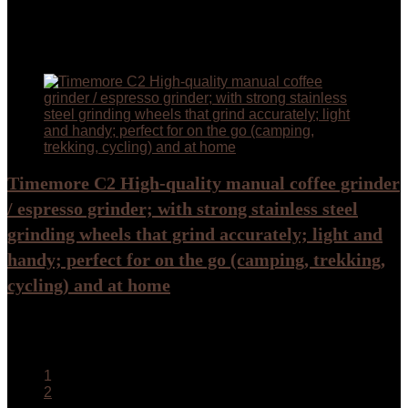
Add to compare
€
147.00
Added to wishlist
Removed from wishlist
0
Add to compare
Timemore C2 High-quality manual coffee grinder
/ espresso grinder; with strong stainless steel
grinding wheels that grind accurately; light and
handy; perfect for on the go (camping, trekking,
cycling) and at home
Added to wishlist
Removed from wishlist
0
Add to compare
1
2