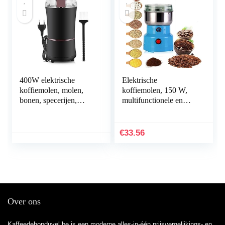
specerijen
400W elektrische
Elektrische
koffiemolen, molen,
koffiemolen, 150 W,
bonen, specerijen,
multifunctionele en
noten, slijpmachine met
kleine breekmachine
roestvrijstalen lemmet,
met roestvrijstalen
EU-stekker, 220 V
messen, geluidsarme
€
33.56
(zwart)
graanmolen, koffie- en
kruidenmolen voor
koffiebonen, kruiden,
kruiden, molen,
Over ons
Kaffeedehopduvel.be is een moderne alles-in-één prijsvergelijkings- en