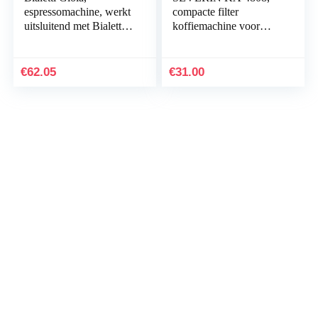
espressomachine, werkt
compacte filter
uitsluitend met Bialetti
koffiemachine voor
capsules, zwart
maximaal 4 kopjes,
Inclusief permanent
zwenkfilter, te
€
62.05
€
31.00
gebruiken met filter type
1×2, roestvrij staal/zwart