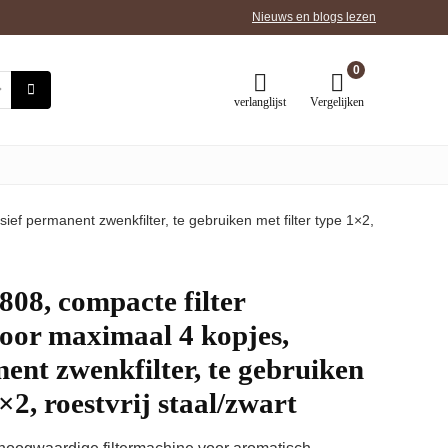
Nieuws en blogs lezen
0
verlanglijst
Vergelijken
ef permanent zwenkfilter, te gebruiken met filter type 1×2,
8, compacte filter
oor maximaal 4 kopjes,
nent zwenkfilter, te gebruiken
1×2, roestvrij staal/zwart