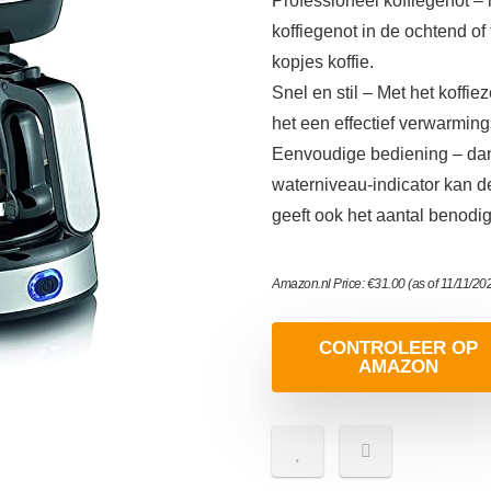
Professioneel koffiegenot –
koffiegenot in de ochtend o
kopjes koffie.
Snel en stil – Met het koffiez
het een effectief verwarmin
Eenvoudige bediening – dank
waterniveau-indicator kan d
geeft ook het aantal benodi
Amazon.nl Price:
€
31.00
(as of 11/11/2
CONTROLEER OP
AMAZON