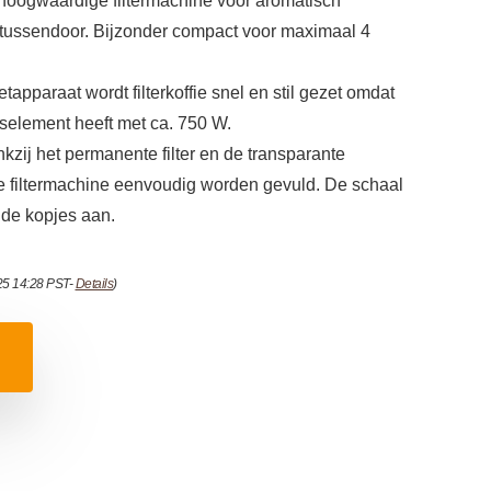
 hoogwaardige filtermachine voor aromatisch
f tussendoor. Bijzonder compact voor maximaal 4
etapparaat wordt filterkoffie snel en stil gezet omdat
gselement heeft met ca. 750 W.
zij het permanente filter en de transparante
e filtermachine eenvoudig worden gevuld. De schaal
gde kopjes aan.
025 14:28 PST-
Details
)