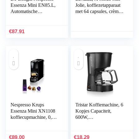
Essenza Mini EN85.L,
Jolie, koffiezetapparaat
Automatische
met 64 capsules, crème
Koffiemachine, Capsule
en smaak klassiek
Koffiemachine voor
inbegrepen, stil,
Één Kopje,
afneembare beker,
€
87.91
Welkomstset Inclusief,
automatische
Compact Ontwerp, 19
uitschakeling, wasbare
Bar Druk, Lime Green
componenten, zwart
Nespresso Krups
Tristar Koffiemachine, 6
Essenza Mini XN1108
Kopjes Capaciteit,
koffiecupmachine, 0,6
600W,
liter, 19 bar,
Warmhoudfunctie,
Energiebesparende
Automatische
modus, Zwart
Uitschakeling,
€
89.00
€
18.29