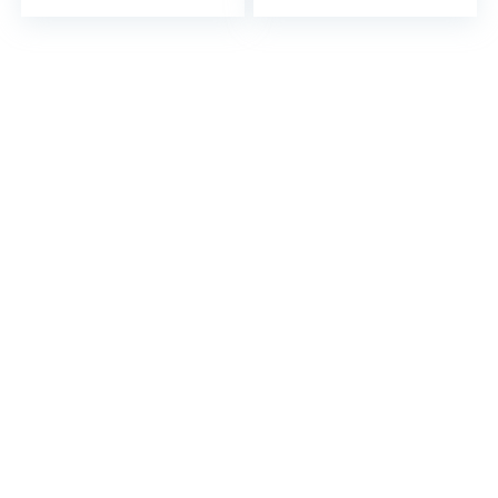
Permanent Filter,
Druppelvrij Systeem,
Compact en Draagbaar,
Gemakkelijk te
Reinigen, CM-1246