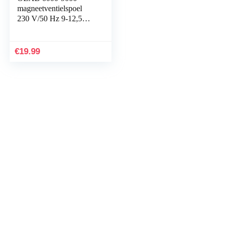
magneetventielspoel
230 V/50 Hz 9-12,5
VA/voor
volautomatische
koffiemachine
€
19.99