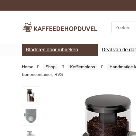
Search
for:
Bladeren door rubrieken
Deal van de da
Home
Shop
Koffiemolens
Handmatige k
Bonencontainer, RVS