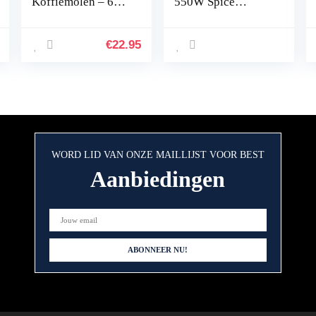
Koffiemolen – 60
550W Spice
gram – Zwart
Grinder electric
Coffee Grinder
Portable Grinder
€
22.95
for coffee beans
spices pepper
seasoning nuts
medicine
WORD LID VAN ONZE MAILLIJST VOOR BEST
Aanbiedingen