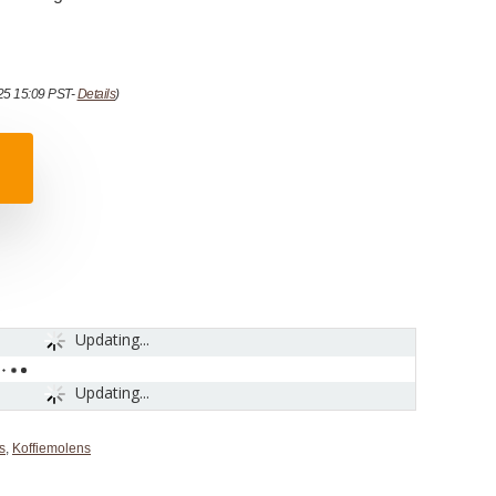
025 15:09 PST-
Details
)
Updating...
Updating...
s
,
Koffiemolens