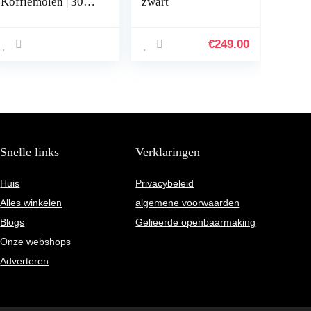
Koffiemolen | 300
zwart
W | 100 gram
inhoud |
Bonenmaler met
€
249.00
RVS mes |
Notenmaler
Kruidenmolen
Specerijenmolen |
Mini Wet & Dry
Blender | Voor
Zelfgemaakte
Snelle links
Verklaringen
Babyvoeding
Huis
Privacybeleid
Alles winkelen
algemene voorwaarden
Blogs
Gelieerde openbaarmaking
Onze webshops
Adverteren