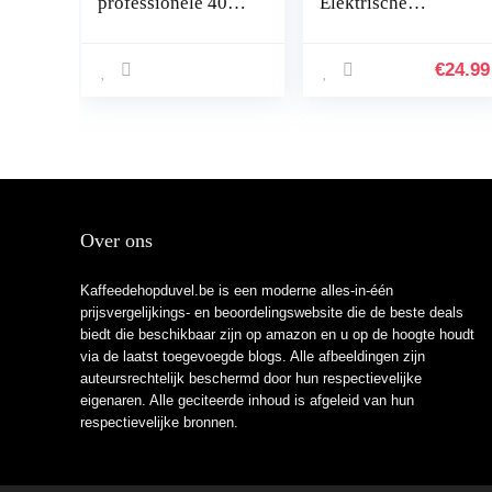
professionele 400
Elektrische
W, 3 ounces
Koffiemolen 150W
elektrische
| Bonenreservoir
koffiemolen, molen
50g |
€
24.99
machine, instelbare
Roestvrijstalen
maalgraad met
Lemmers &
roestvrijstalen
Reservoir | Fijne
lemmet voor
Maalgraad |
bonen, noten,
Snoeropslag | Zwart
zaden, kruiden,
specerijen
Over ons
Kaffeedehopduvel.be is een moderne alles-in-één
prijsvergelijkings- en beoordelingswebsite die de beste deals
biedt die beschikbaar zijn op amazon en u op de hoogte houdt
via de laatst toegevoegde blogs. Alle afbeeldingen zijn
auteursrechtelijk beschermd door hun respectievelijke
eigenaren. Alle geciteerde inhoud is afgeleid van hun
respectievelijke bronnen.