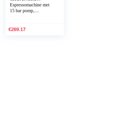
Espressomachine met
15 bar pomp,
halfautomatisch
koffiezetapparaat, met
stoomstaaf, handmatige
€
269.17
melkopschuimer, met
1,6 l waterreservoir