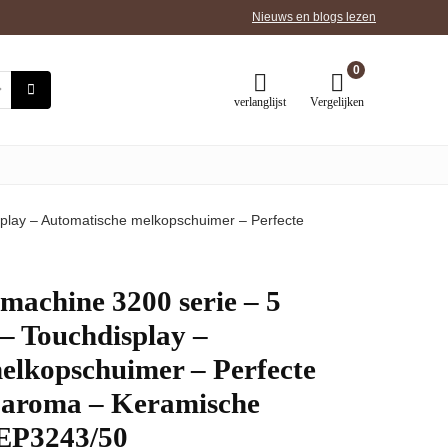
Nieuws en blogs lezen
0
verlanglijst
Vergelijken
isplay – Automatische melkopschuimer – Perfecte
omachine 3200 serie – 5
 – Touchdisplay –
elkopschuimer – Perfecte
 aroma – Keramische
 EP3243/50