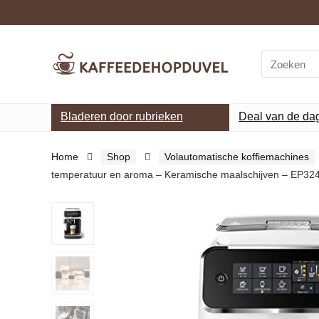
Search
for:
Bladeren door rubrieken
Deal van de da
Home
Shop
Volautomatische koffiemachines
temperatuur en aroma – Keramische maalschijven – EP32