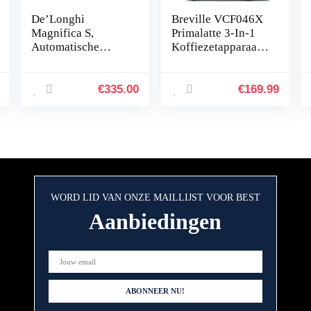
De’Longhi
Breville VCF046X
Magnifica S,
Primalatte 3-In-1
Automatische
Koffiezetapparaat,
Koffiezetapparaat
1,5 Liter,
van Bonen tot
Rood/Metallic
Kopje Koffie,
€
335.00
€
169.99
Espresso en
Cappuccino
Apparaat,
ECAM22.110.B,
Zwart
WORD LID VAN ONZE MAILLIJST VOOR BEST
Aanbiedingen