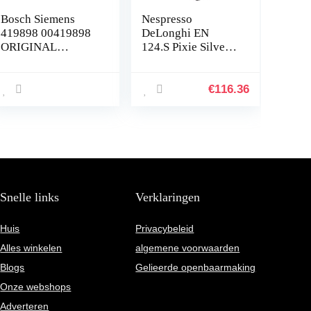
Bosch Siemens
Nespresso
419898 00419898
DeLonghi EN
ORIGINAL
124.S Pixie Silver
sproeikop verdeler
koffiecapsulemachi
2-voudige uitloop
ne | 1260 W | 0,7 l |
bijv. Benvenuto
Zijpanelen van
€
116.36
B30 B40 B60 B65
gerecyclede
B70 B75
capsule,
SURPRESSO S40
zilverkleurig
S45 S50 S60 S65
metaal
S75 koffieautomaat
Balay Gag. Precies
Neff Thermador
Snelle links
Verklaringen
Huis
Privacybeleid
Alles winkelen
algemene voorwaarden
Blogs
Gelieerde openbaarmaking
Onze webshops
Adverteren