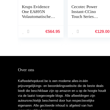
Krups Evidence
Cecotec Power
One EA895N
Instant-CCino
Volautomatische
Touch Series
koffiemachine,
Bianca Semi-
Handig
automatisch
melksysteem, 12
koffiezetapparaat,
€
564.95
€
129.00
verschillende
melktank,
drankvariaties
aanraakbedienings
paneel, 20 bar
druk, thermoblock,
1350 W, roestvrij
staal, wit
Over ons
Kaffeedehopduvel.be is een moderne alles-in-één
prijsvergelijkings- en beoordelingswebsite die de beste deals
biedt die beschikbaar zijn op amazon en u op de hoogte houdt
via de laatst toegevoegde blogs. Alle afbeeldingen zijn
auteursrechtelijk beschermd door hun respectievelijke
eigenaren. Alle geciteerde inhoud is afgeleid van hun