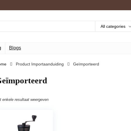
All categories
g
Blogs
ome
Product Importaanduiding
‎Geïmporteerd
Geïmporteerd
t enkele resultaat weergeven