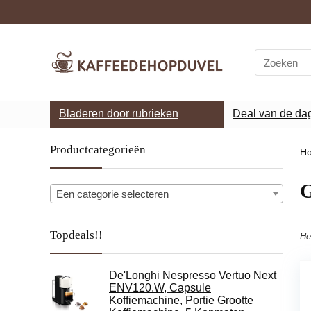
Search
for:
Bladeren door rubrieken
Deal van de da
Productcategorieën
H
‎
Een categorie selecteren
Topdeals!!
He
De'Longhi Nespresso Vertuo Next
ENV120.W, Capsule
Koffiemachine, Portie Grootte