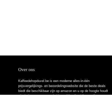
Over ons
Kaffeedehopduvel.be is een moderne alles-in-één
prijsvergelijkings- en beoordelingswebsite die de beste deals
biedt die beschikbaar zijn op amazon en u op de hoogte houdt
via de laatst toegevoegde blogs. Alle afbeeldingen zijn
auteursrechtelijk beschermd door hun respectievelijke
eigenaren. Alle geciteerde inhoud is afgeleid van hun
respectievelijke bronnen.