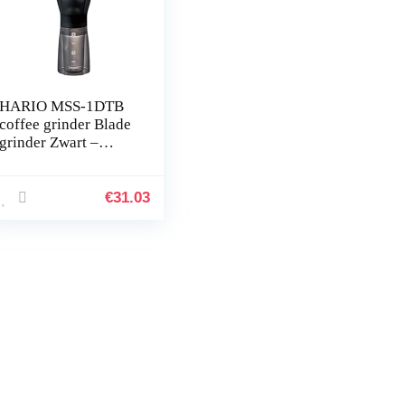
HARIO MSS-1DTB
coffee grinder Blade
grinder Zwart –
HARIO MSS-
1DTB,Mini
Slim,Zwart
€
31.03