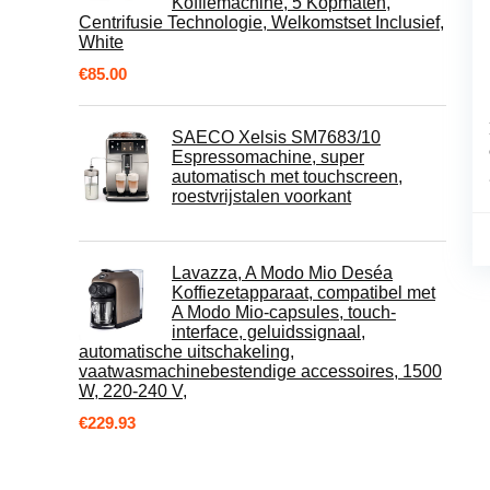
Koffiemachine, 5 Kopmaten,
Centrifusie Technologie, Welkomstset Inclusief,
White
€
85.00
SAECO Xelsis SM7683/10
Espressomachine, super
automatisch met touchscreen,
roestvrijstalen voorkant
Lavazza, A Modo Mio Deséa
Koffiezetapparaat, compatibel met
A Modo Mio-capsules, touch-
interface, geluidssignaal,
automatische uitschakeling,
vaatwasmachinebestendige accessoires, 1500
W, 220-240 V,
€
229.93