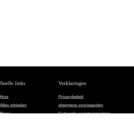
Snelle links
Verklaringen
Huis
Privacybeleid
Alles winkelen
algemene voorwaarden
Blogs
Gelieerde openbaarmaking
Onze webshops
Adverteren