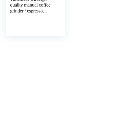
quality manual coffee
grinder / espresso
grinder; with strong
stainless steel grinding
wheels that grind
accurately; light and
handy; perfect for on the
go (camping, trekking,
cycling) and at home