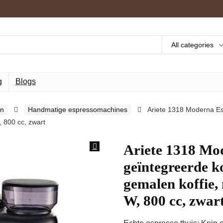
All categories
g
Blogs
en
Handmatige espressomachines
Ariete 1318 Moderna Es
, 800 cc, zwart
Ariete 1318 Mo
geïntegreerde k
gemalen koffie, 
W, 800 cc, zwar