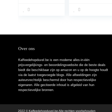
koffiebonenbrande
titanium
r Roestvrij staal
met rechthoekige
steun voor braden
Over ons
Kaffeedehopduvel.be is een moderne alles-in-één
prijsvergelijkings- en beoordelingswebsite die de beste deals
biedt die beschikbaar zijn op amazon en u op de hoogte houdt
via de laatst toegevoegde blogs. Alle afbeeldingen zijn
auteursrechtelijk beschermd door hun respectievelijke
eigenaren. Alle geciteerde inhoud is afgeleid van hun
respectievelijke bronnen.
2022 © Kaffeedehopduvel.be Alle rechten voorbehouden