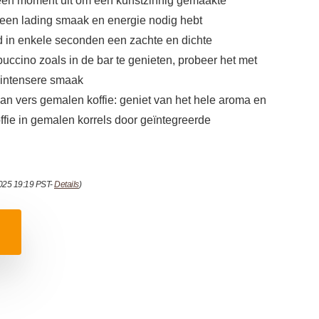
 een moment uit om een kunstzinnig gemaakte
e een lading smaak en energie nodig hebt
 in enkele seconden een zachte en dichte
cino zoals in de bar te genieten, probeer het met
 intensere smaak
 vers gemalen koffie: geniet van het hele aroma en
fie in gemalen korrels door geïntegreerde
2025 19:19 PST-
Details
)