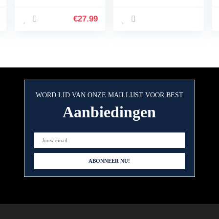
hand koffiemolen
opslag compact
€
27.99
formaat met kleine
lade hand
crankmolen voor
thuis kantoor
reizen
WORD LID VAN ONZE MAILLIJST VOOR BEST
Aanbiedingen