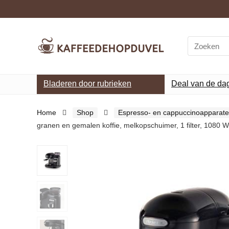
Search
for:
Bladeren door rubrieken
Deal van de da
Home
Shop
Espresso- en cappuccinoapparat
granen en gemalen koffie, melkopschuimer, 1 filter, 1080 W