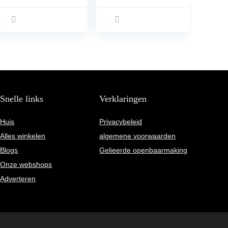
Electric Coffee
Koffiebrander
Bean Roaster, 0-
Roosteren
240℃ Adjustable,
Koffiezetapparaat
45° Inclined
voor Koffiebonen
Surface, 800g
voor Familie
Capacity
Snelle links
Verklaringen
Huis
Privacybeleid
Alles winkelen
algemene voorwaarden
Blogs
Gelieerde openbaarmaking
Onze webshops
Adverteren