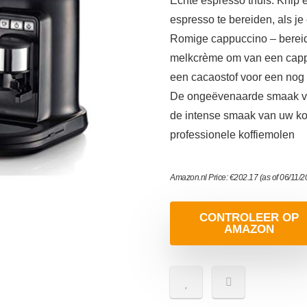
Echte espresso thuis: Knip
espresso te bereiden, als j
Romige cappuccino – bereid
melkcrème om van een cappuc
een cacaostof voor een nog
De ongeëvenaarde smaak van
de intense smaak van uw kof
professionele koffiemolen
Amazon.nl Price:
€
202.17
(as of 06/11/
CONTROLEER OP
AMAZON