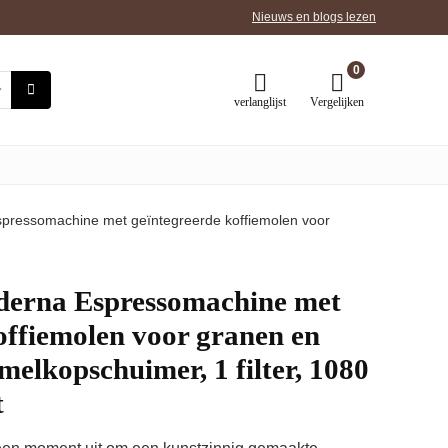
Nieuws en blogs lezen
0
verlanglijst
Vergelijken
pressomachine met geïntegreerde koffiemolen voor
derna Espressomachine met
offiemolen voor granen en
melkopschuimer, 1 filter, 1080
t