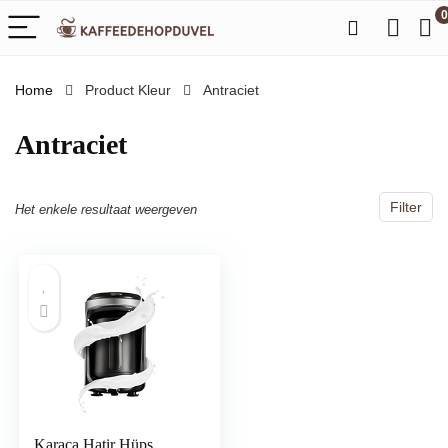
0
Home
Product Kleur
‎Antraciet
‎Antraciet
Filter
Het enkele resultaat weergeven
Karaca Hatir Hüps