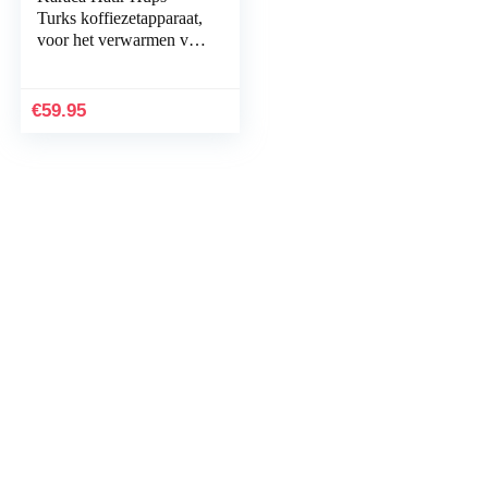
Turks koffiezetapparaat,
voor het verwarmen van
melk, het maken van
Turkse mokka met
melk, warme
€
59.95
chocolademelk,
oploskoffie met melk,
antraciet