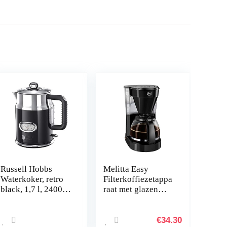
Russell Hobbs
Melitta Easy
Waterkoker, retro
Filterkoffiezetappa
black, 1,7 l, 2400
raat met glazen
W,
kan, inhoud 10
snelkookfunctie,
kopjes (125 ml),
watertemperatuurw
zwart
€
34.30