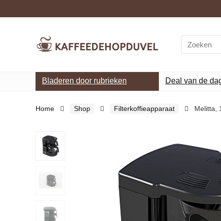
Search
for:
Bladeren door rubrieken
Deal van de da
Home
Shop
Filterkoffieapparaat
Melitta,