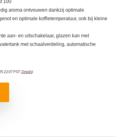
at 100
lledig aroma ontvouwen dankzij optimale
enot en optimale koffietemperatuur, ook bij kleine
hte aan- en uitschakelaar, glazen kan met
e watertank met schaalverdeling, automatische
025 22:07 PST-
Details
)