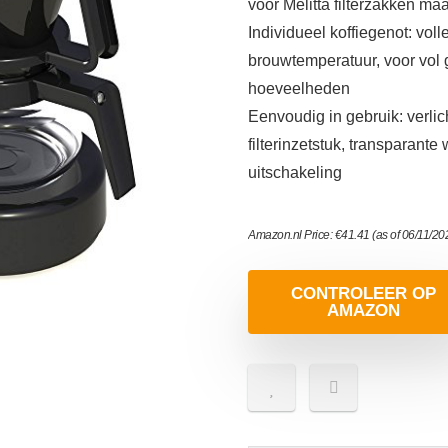
voor Melitta filterzakken ma
Individueel koffiegenot: vo
brouwtemperatuur, voor vol g
hoeveelheden
Eenvoudig in gebruik: verlic
filterinzetstuk, transparant
uitschakeling
Amazon.nl Price:
€
41.41
(as of 06/11/2
CONTROLEER OP
AMAZON