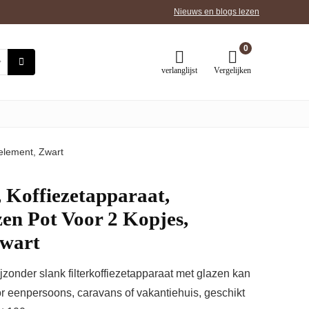
Nieuws en blogs lezen
0
verlanglijst
Vergelijken
relement, Zwart
, Koffiezetapparaat,
en Pot Voor 2 Kopjes,
Zwart
zonder slank filterkoffiezetapparaat met glazen kan
or eenpersoons, caravans of vakantiehuis, geschikt