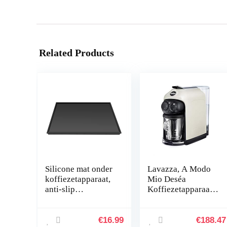
Related Products
Silicone mat onder
Lavazza, A Modo
koffiezetapparaat,
Mio Deséa
anti-slip
Koffiezetapparaat,
onderlegger voor
compatibel met A
koffieautomaat,
Modo Mio
Barista-accessoires
capsules, touch-
€
16.99
€
188.47