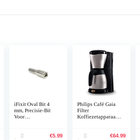
iFixit Oval Bit 4
Philips Café Gaia
mm, Precisie-Bit
Filter
Voor
Koffiezetapparaat
Koffiemachines en
– RVS Thermoskan,
Volautomaten Van
Houdt koffie >2
Krups, Nespresso,
uur warm,
€
5.99
€
64.99