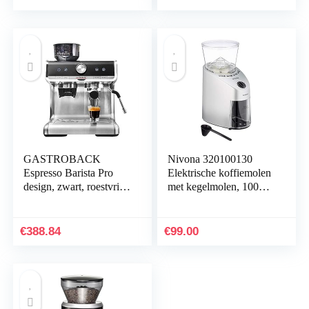
permanent filter | 24-
zwart/zilver
uurs timer, 750 Watt
[Roestvrij staal]
GASTROBACK
Nivona 320100130
Espresso Barista Pro
Elektrische koffiemolen
design, zwart, roestvrij
met kegelmolen, 100
staal, zilver
watt, zwart/zilver
€
388.84
€
99.00