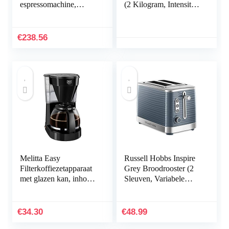
espressomachine,
(2 Kilogram, Intensiteit
Thermoblock
09/09, Dark Roast
Verwarmingssysteem,
Koffie), 4 x 500 Gram
Barista Crema-
€
238.56
technologie, Snelle
Opwarmtijd, 1400W,
15 bar Pompdruk,
Espresso, Cappucino,
Latte Macchiato,
Americano
Melitta Easy
Russell Hobbs Inspire
Filterkoffiezetapparaat
Grey Broodrooster (2
met glazen kan, inhoud
Sleuven, Variabele
10 kopjes (125 ml),
Bruiningsgraad,
zwart
Ontdooien, Opwarmen,
Annuleren,
€
34.30
€
48.99
Gemakkelijk