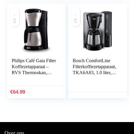
Reinigbaa) 24373-56
Philips Café Gaia Filter
Bosch ComfortLine
Koffiezetapparaat –
Filterkoffiezetapparaat,
RVS Thermoskan,
TKA6A83, 1.0 liter,
Houdt koffie >2 uur
Zwart.
warm,
Aromavergrendeling,
€
64.99
Druppelstop, 1,3 L,
Automatische
uitschakeling,
Snoeropslag
(HD7546/20)
Over ons