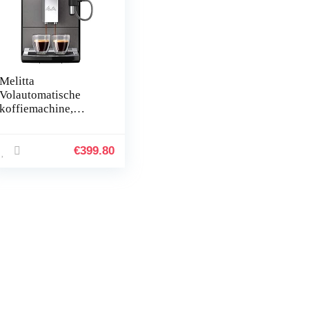
Melitta
Volautomatische
koffiemachine,
Avanza Series 600,
Art. Nr. 6767843,
roestvrij staal, 1450
€
399.80
W, 1,5 liter, Mystic
Titiaan