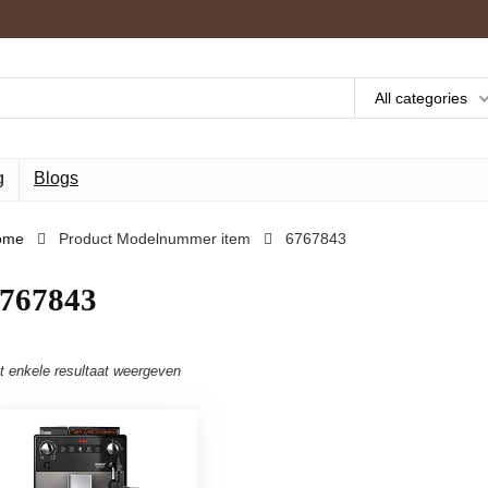
All categories
g
Blogs
ome
Product Modelnummer item
‎6767843
6767843
t enkele resultaat weergeven