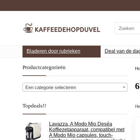
Search
for:
Bladeren door rubrieken
Deal van de da
Productcategorieën
H
‎
Een categorie selecteren
Topdeals!!
He
Lavazza, A Modo Mio Deséa
Koffiezetapparaat, compatibel met
A Modo Mio capsules, touch-