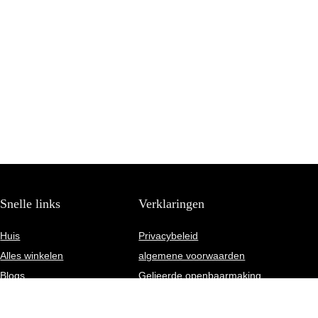
Snelle links
Verklaringen
Huis
Privacybeleid
Alles winkelen
algemene voorwaarden
Blogs
Gelieerde openbaarmaking
Onze webshops
Adverteren