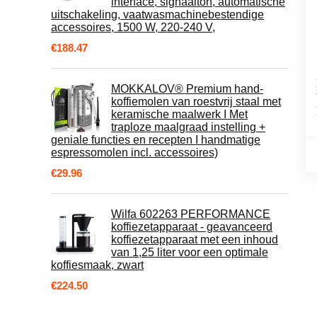
interface, signaalton, automatische
uitschakeling, vaatwasmachinebestendige
accessoires, 1500 W, 220-240 V,
€
188.47
MOKKALOV® Premium hand-
koffiemolen van roestvrij staal met
keramische maalwerk I Met
traploze maalgraad instelling +
geniale functies en recepten I handmatige
espressomolen incl. accessoires)
€
29.96
Wilfa 602263 PERFORMANCE
koffiezetapparaat - geavanceerd
koffiezetapparaat met een inhoud
van 1,25 liter voor een optimale
koffiesmaak, zwart
€
224.50