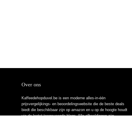
Over ons
Kaffeedehopduvel.be is een moderne alles-in-één
prijsvergelijkings- en beoordelingswebsite die de beste deals
biedt die beschikbaar zijn op amazon en u op de hoogte houdt
via de laatst toegevoegde blogs. Alle afbeeldingen zijn
auteursrechtelijk beschermd door hun respectievelijke
eigenaren. Alle geciteerde inhoud is afgeleid van hun