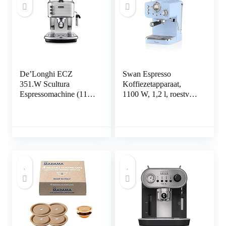
De’Longhi ECZ
Swan Espresso
351.W Scultura
Koffiezetapparaat,
Espressomachine (1100
1100 W, 1,2 l, roestvrij
W), 1,4 liter, wit
staal, blauw