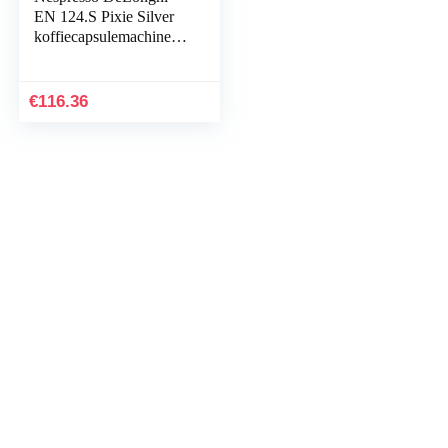
EN 124.S Pixie Silver
koffiecapsulemachine |
1260 W | 0,7 l |
Zijpanelen van
gerecyclede capsule,
€
116.36
zilverkleurig metaal