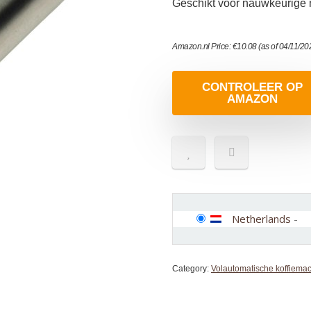
Geschikt voor nauwkeurige 
Amazon.nl Price:
€
10.08
(as of 04/11/2
CONTROLEER OP
AMAZON
Netherlands
-
Category:
Volautomatische koffiema