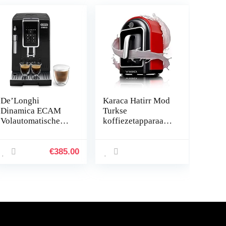
De’Longhi
Karaca Hatirr Mod
Dinamica ECAM
Turkse
Volautomatische
koffiezetapparaat,
Koffiemachine, met
Red Latte,
Melkopschuimer,
melkverwarmingm
2-Kops Functie,
achine, 735 W,
€
385.00
Zwart
volautomatische
koffiemachine voor
5 kopjes,
overloopbeveiligin
gssysteem, Turkse
mokka, warme
chocolade