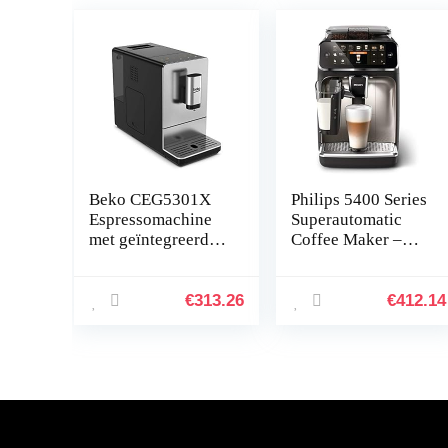
Beko CEG5301X
Philips 5400 Series
Espressomachine
Superautomatic
met geïntegreerde
Coffee Maker –
koffiemolen van
LatteGo Milk
roestvrij staal
System, 12 Coffee
Varieties, Intuitive
€
313.26
€
412.14
Display, 4 User
Profiles, Chrome
(EP5447/90)