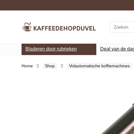
Search
for:
Bladeren door rubrieken
Deal van de da
Home
Shop
Volautomatische koffiemachines