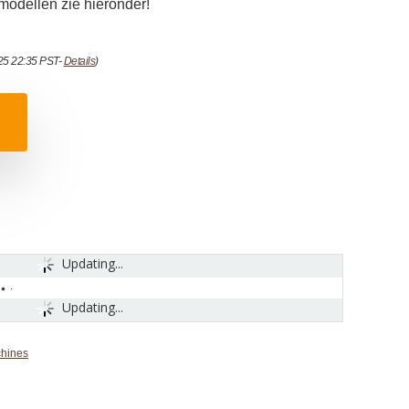
modellen zie hieronder!
025 22:35 PST-
Details
)
Updating...
Updating...
chines