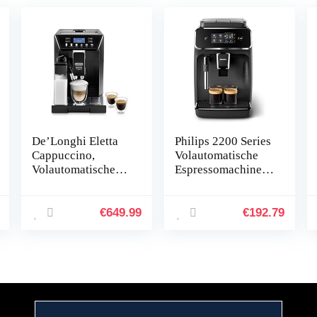
De’Longhi Eletta
Philips 2200 Series
Cappuccino,
Volautomatische
Volautomatische
Espressomachine –
Espressomachine,
2 Koffies, Touch
Espresso,
Display, Klassieke
Koffiezetapparaat,
Melkopschuimer,
€
649.99
€
192.79
ECAM46.860.B
Keramische Maler,
Mat Zwart
(EP2220/10)