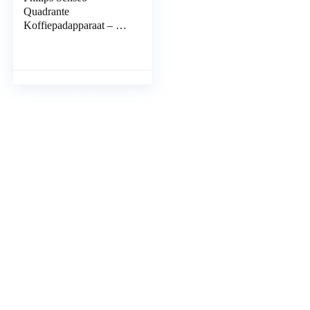
Quadrante
Koffiepadapparaat – Zet
2 kopjes koffie –
Koffieboosttechnologie
– Instelbare lekbak –
Verwijderbaar
waterreservoir –
Automatische
uitschakeling – Crema
laagje – HD7865/00