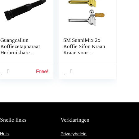
Guangcailun
SM SunniMix 2x
Koffiezetapparaat
Koffie Sifon Kraan
Herbruikbare
Kraan voor
Wasbare Stoompijp
Belgische Sifon
Nozzle
Koffiezetapparaat
Keukengerei
Vervanging
Free!
Koffiezetapparaat
Vervanging voor
ECO310/ECO710,
nr.01
Snelle links
Verklaringen
Huis
Privacybeleid