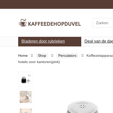
Search
for:
Bladeren door rubrieken
Deal van de da
Home
Shop
Perculators
Koffiezetapparaa
hotels voor kantoren(pink)