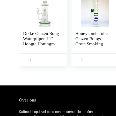
Dikke Glazen Bong
Honeycomb Tube
Waterpijpen 11″
Glazen Bongs
Hoogte Honingraat
Grote Smoking
heady Bongs met
Waterpijp met Filer
14mm kulho
Perc (mix kleur)
(Groen)
Over ons
Kaffeedehopduvel.be is een moderne alles-in-één