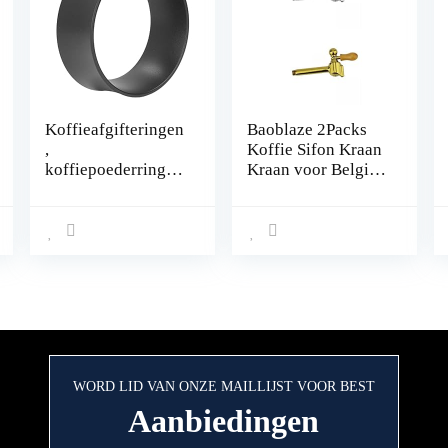
Koffieafgifteringen
Baoblaze 2Packs
,
Koffie Sifon Kraan
koffiepoederringen
Kraan voor België
voorkomen dat de
Balance Siphon
espressomachine
Koffiezetapparaat
vliegt
WORD LID VAN ONZE MAILLIJST VOOR BEST
Aanbiedingen