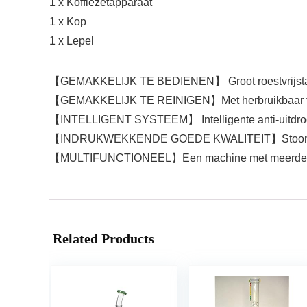
1 x Koffiezetapparaat
1 x Kop
1 x Lepel
【GEMAKKELIJK TE BEDIENEN】 Groot roestvrijstalen p
【GEMAKKELIJK TE REINIGEN】Met herbruikbaar filter,
【INTELLIGENT SYSTEEM】 Intelligente anti-uitdroging
【INDRUKWEKKENDE GOEDE KWALITEIT】Stoomextractie, g
【MULTIFUNCTIONEEL】Een machine met meerdere funct
Related Products