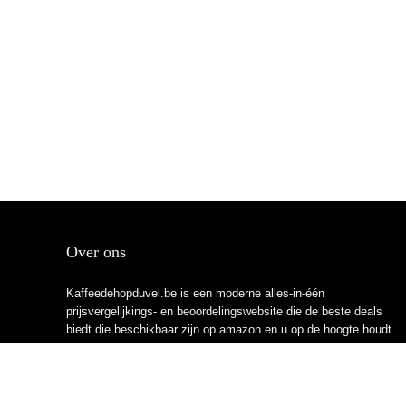
Over ons
Kaffeedehopduvel.be is een moderne alles-in-één
prijsvergelijkings- en beoordelingswebsite die de beste deals
biedt die beschikbaar zijn op amazon en u op de hoogte houdt
via de laatst toegevoegde blogs. Alle afbeeldingen zijn
auteursrechtelijk beschermd door hun respectievelijke
eigenaren. Alle geciteerde inhoud is afgeleid van hun
respectievelijke bronnen.