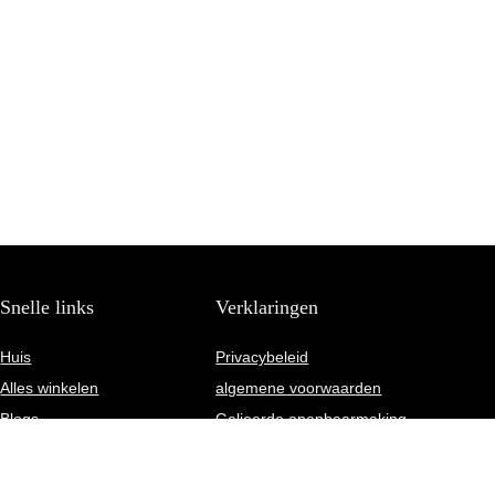
Snelle links
Verklaringen
Huis
Privacybeleid
Alles winkelen
algemene voorwaarden
Blogs
Gelieerde openbaarmaking
Onze webshops
Adverteren