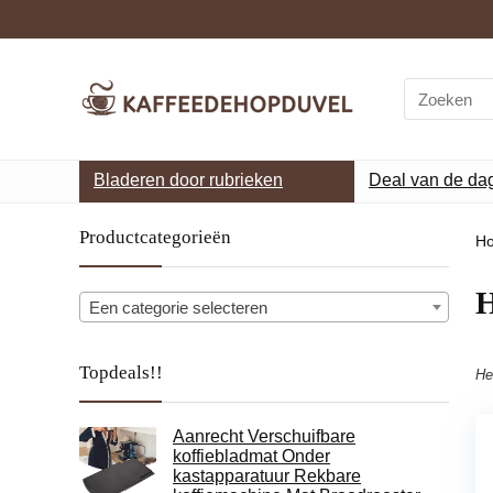
Search
for:
Bladeren door rubrieken
Deal van de da
Productcategorieën
H
Een categorie selecteren
Topdeals!!
He
Aanrecht Verschuifbare
koffiebladmat Onder
kastapparatuur Rekbare