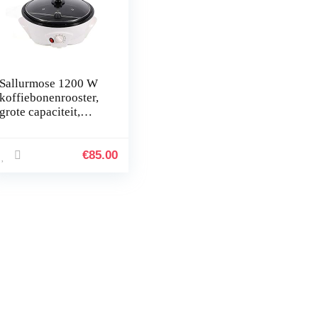
Sallurmose 1200 W
koffiebonenrooster,
grote capaciteit,
elektrische
koffiebonenrooster,
machine temperatuur
€
85.00
instelbaar