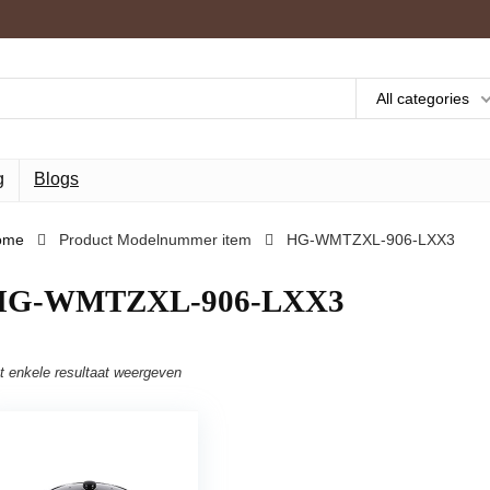
All categories
g
Blogs
ome
Product Modelnummer item
‎HG-WMTZXL-906-LXX3
‎HG-WMTZXL-906-LXX3
t enkele resultaat weergeven