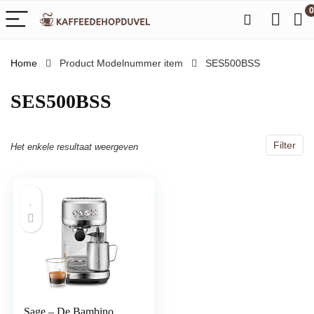
0
Home
Product Modelnummer item
‎SES500BSS
‎SES500BSS
Filter
Het enkele resultaat weergeven
Sage – De Bambino