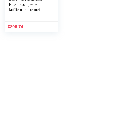
Plus – Compacte
koffiemachine met
automatische
melkopschuimer,
geborsteld roestvrij staal
€
806.74