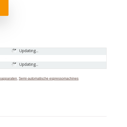
Updating...
Updating...
oapparaten
,
Semi-automatische espressomachines