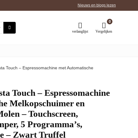
Nieuws en blogs lezen
0
verlanglijst
Vergelijken
sta Touch – Espressomachine met Automatische
sta Touch – Espressomachine
he Melkopschuimer en
olen – Touchscreen,
per, 5 Programma’s,
 – Zwart Truffel