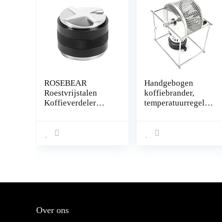
ROSEBEAR
Handgebogen
Roestvrijstalen
koffiebrander,
Koffieverdeler
temperatuurregelba
Dubbelzijdige
re
Koffie-Leveller
koffiebonenbrande
Professionele
r Roestvrij staal
Espresso
met rechthoekige
Handstampers (53
steun voor braden
Mm)
Over ons