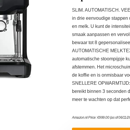
SLIM. AUTOMATISCH. VEELZI
in drie eenvoudige stappen u
en melk. U kunt de intensit
smaak aanpassen en vervol
bewaar tot 8 gepersonalisee
AUTOMATISCHE MELKTEX
automatische stoompijpje k
afstemmen. Het microschuim
de koffie en is onmisbaar voor
SNELLERE OPWARMTIJD: He
bereikt binnen 3 seconden de
meer te wachten op dat perfe
Amazon.nl Price:
€
999.00
(as of 06/11/