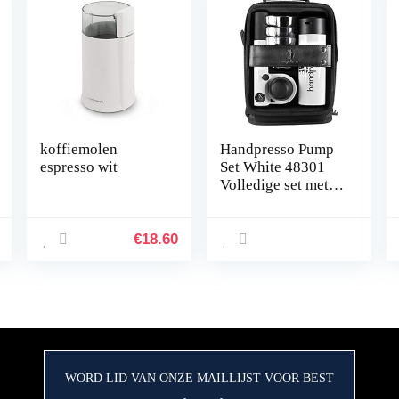
koffiemolen
Handpresso Pump
espresso wit
Set White 48301
Volledige set met
de draagbare en
handmatige
espressomachine
€
18.60
voor ESE pods of
gemalen koffie
WORD LID VAN ONZE MAILLIJST VOOR BEST