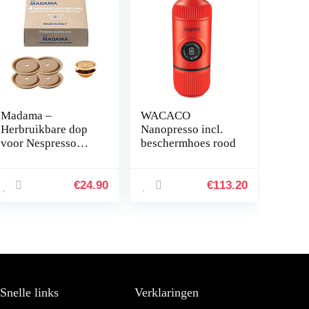
Madama –
WACACO
Herbruikbare dop
Nanopresso incl.
voor Nespresso
beschermhoes rood
Vertuo en
VertuoLine-
capsules,
€
24.90
€
113.20
hervulbaar en
compatibel.
Voedselveilig
silicone. 100%
Gemaakt in Italië.
Set van 4 doppen.
Snelle links
Verklaringen