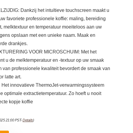
JDIG: Dankzij het intuïtieve touchscreen maakt u
w favoriete professionele koffie: maling, bereiding
eit, melktextuur en temperatuur moeiteloos aan uw
gens opslaan met een unieke naam. Maak en
rde drankjes.
TURERING VOOR MICROSCHUIM: Met het
unt u de melktemperatuur en -textuur op uw smaak
 van professionele kwaliteit bevordert de smaak van
 latte art.
t innovatieve ThermoJet-verwarmingssysteem
 optimale extractietemperatuur. Zo hoeft u nooit
cte kopje koffie
2025 21:00 PST-
Details
)