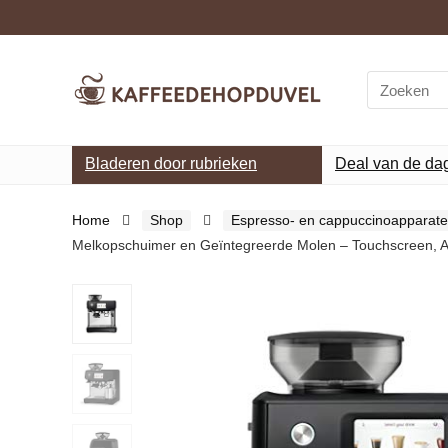
Search
for:
Bladeren door rubrieken
Deal van de da
Home
Shop
Espresso- en cappuccinoapparat
Melkopschuimer en Geïntegreerde Molen – Touchscreen, A