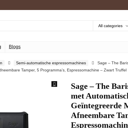
All categories
g
Blogs
en
Semi-automatische espressomachines
Sage – The Bari
fneembare Tamper, 5 Programma’s, Espressomachine – Zwart Truffel
Sage – The Bari
met Automatisc
Geïntegreerde M
Afneembare Tam
Espressomachine