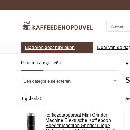
Search
for:
Bladeren door rubrieken
Deal van de da
Productcategorieën
H
‎
Een categorie selecteren
Topdeals!!
He
koffiezetapparaat Mini Grinder
Machine Elektrische Koffieboon
Poeder Machine Grinder Droge