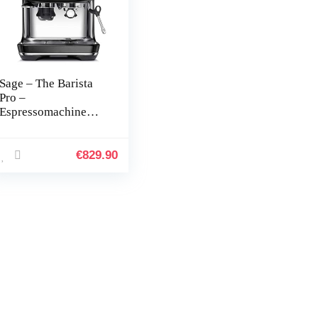
Sage – The Barista
Pro –
Espressomachine
met Handmatige
Melkopschuimer en
Geïntegreerde
€
829.90
Kegelmaler – 30
Maalstanden, 1650
Watt, Inclusief
Melkkan en Tamper
– Zwart Roestvrij
Staal