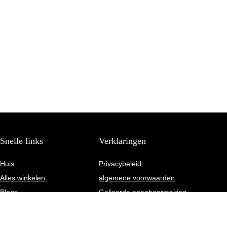
Snelle links
Verklaringen
Huis
Privacybeleid
Alles winkelen
algemene voorwaarden
Blogs
Gelieerde openbaarmaking
Onze webshops
Adverteren