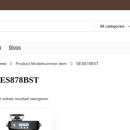
All categories
g
Blogs
ome
Product Modelnummer item
‎SES878BST
SES878BST
t enkele resultaat weergeven