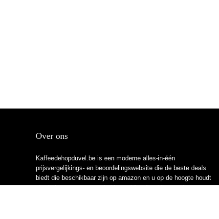
Over ons
Kaffeedehopduvel.be is een moderne alles-in-één
prijsvergelijkings- en beoordelingswebsite die de beste deals
biedt die beschikbaar zijn op amazon en u op de hoogte houdt
via de laatst toegevoegde blogs. Alle afbeeldingen zijn
auteursrechtelijk beschermd door hun respectievelijke
eigenaren. Alle geciteerde inhoud is afgeleid van hun
respectievelijke bronnen.