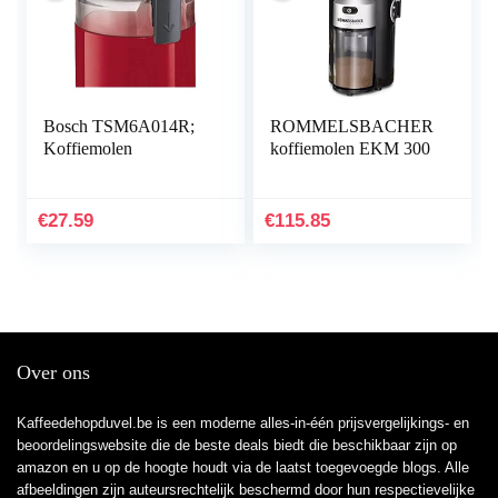
Bosch TSM6A014R;
ROMMELSBACHER
Koffiemolen
koffiemolen EKM 300
€
27.59
€
115.85
Over ons
Kaffeedehopduvel.be is een moderne alles-in-één prijsvergelijkings- en
beoordelingswebsite die de beste deals biedt die beschikbaar zijn op
amazon en u op de hoogte houdt via de laatst toegevoegde blogs. Alle
afbeeldingen zijn auteursrechtelijk beschermd door hun respectievelijke