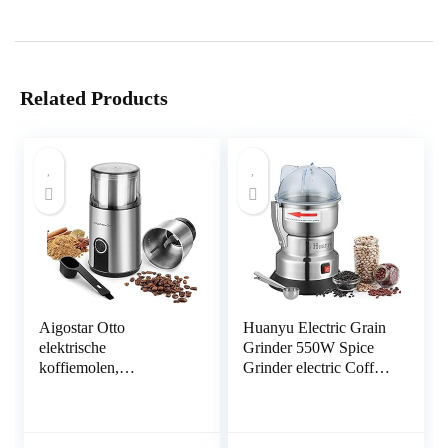
Related Products
Aigostar Otto
Huanyu Electric Grain
elektrische
Grinder 550W Spice
koffiemolen,
Grinder electric Coffee
kruidenmolen, granen
Grinder Portable
en zaden, 0% BPA.
Grinder for coffee
25000 omw/min, 200
beans spices pepper
W, capaciteit 75 g,
seasoning nuts