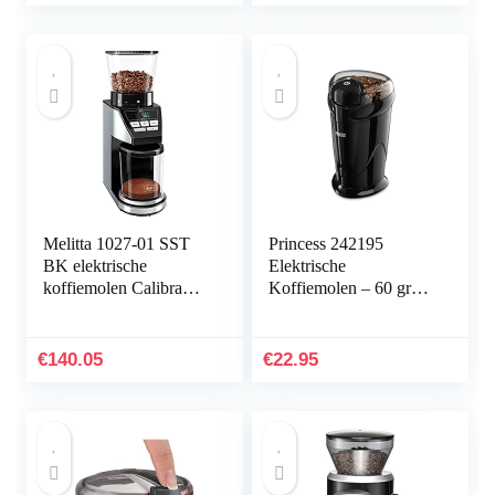
messen van roestvrij
medicine
staal, afneembare kom
en maatlepel
Melitta 1027-01 SST
Princess 242195
BK elektrische
Elektrische
koffiemolen Calibra
Koffiemolen – 60 gram
met kegelmaalwerk en
– Zwart
LCD-display, en
geïntegreerde
€
140.05
€
22.95
weegschaal, 39
maalgradeninstellingen,
capaciteit: 375 g, 160,
zwart/roestvrij staal