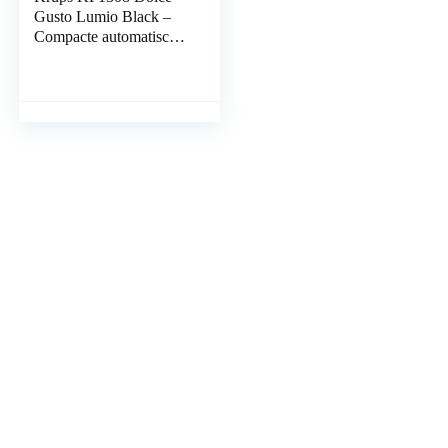
Gusto Lumio Black –
Compacte automatische
koffiemachine –
Professionele
kwaliteitskoffie, danzij
hogedruksysteem (tot 15
bar)