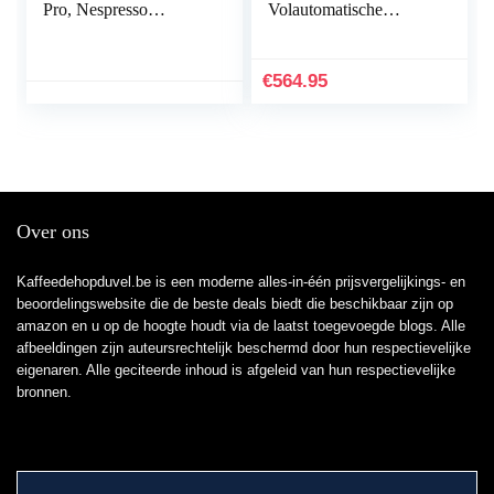
Pro, Nespresso
Volautomatische
machine, Brushed
koffiemachine, Handig
Stainless Steel
melksysteem, 12
verschillende
€
564.95
drankvariaties
Over ons
Kaffeedehopduvel.be is een moderne alles-in-één prijsvergelijkings- en
beoordelingswebsite die de beste deals biedt die beschikbaar zijn op
amazon en u op de hoogte houdt via de laatst toegevoegde blogs. Alle
afbeeldingen zijn auteursrechtelijk beschermd door hun respectievelijke
eigenaren. Alle geciteerde inhoud is afgeleid van hun respectievelijke
bronnen.