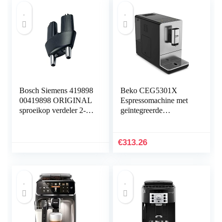
Bosch Siemens 419898
Beko CEG5301X
00419898 ORIGINAL
Espressomachine met
sproeikop verdeler 2-
geïntegreerde
voudige uitloop bijv.
koffiemolen van
Benvenuto B30 B40
roestvrij staal
B60 B65 B70 B75
€
313.26
SURPRESSO S40 S45
S50 S60 S65 S75
koffieautomaat Balay
Gag. Precies Neff
Thermador