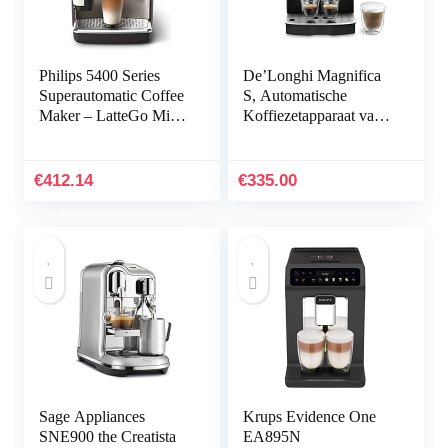
Philips 5400 Series
De’Longhi Magnifica
Superautomatic Coffee
S, Automatische
Maker – LatteGo Milk
Koffiezetapparaat van
System, 12 Coffee
Bonen tot Kopje
Varieties, Intuitive
Koffie, Espresso en
Display, 4 User
Cappuccino Apparaat,
€
412.14
€
335.00
Profiles, Chrome
ECAM22.110.B,
(EP5447/90)
Zwart
Sage Appliances
Krups Evidence One
SNE900 the Creatista
EA895N