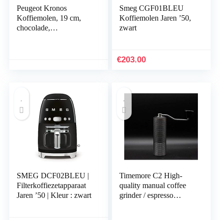
Peugeot Kronos
Smeg CGF01BLEU
Koffiemolen, 19 cm,
Koffiemolen Jaren ’50,
chocolade,
zwart
hoogwaardige
koffiemolen, handmatig
van robuust roestvrij
€
203.00
staal en kunststof, grijs
SMEG DCF02BLEU |
Timemore C2 High-
Filterkoffiezetapparaat
quality manual coffee
Jaren ’50 | Kleur : zwart
grinder / espresso
grinder; with strong
stainless steel grinding