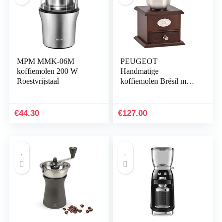
MPM MMK-06M
PEUGEOT
koffiemolen 200 W
Handmatige
Roestvrijstaal
koffiemolen Brésil met
instelbare maalwerk,
hoogte: 21 cm,
hout/staal, bruin,
€
44.30
€
127.00
19401765, donkerbruin
gebeitst