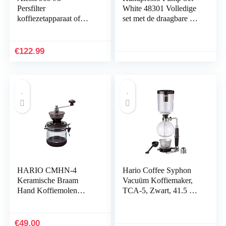
Persfilter
White 48301 Volledige
koffiezetapparaat of
set met de draagbare en
infuser in 18/10
handmatige
roestvrijstalen spiegel
espressomachine voor
gepolijst en
ESE pods of gemalen
€
122.99
hittebestendig glas, 3
koffie
kopjes
HARIO CMHN-4
Hario Coffee Syphon
Keramische Braam
Vacuüm Koffiemaker,
Hand Koffiemolen
TCA-5, Zwart, 41.5 X
Canister Mill,Bron
12.5 X 16.51 Cm
€
49.00