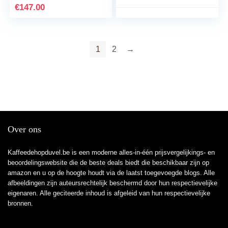
wheels that grind
€
147.00
accurately; light and
handy; perfect for on the
go (camping, trekking,
cycling) and at home
1
2
→
Over ons
Kaffeedehopduvel.be is een moderne alles-in-één prijsvergelijkings- en
beoordelingswebsite die de beste deals biedt die beschikbaar zijn op
amazon en u op de hoogte houdt via de laatst toegevoegde blogs. Alle
afbeeldingen zijn auteursrechtelijk beschermd door hun respectievelijke
eigenaren. Alle geciteerde inhoud is afgeleid van hun respectievelijke
bronnen.