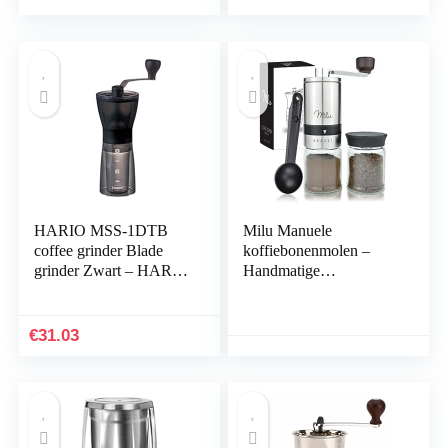
HARIO MSS-1DTB
Milu Manuele
coffee grinder Blade
koffiebonenmolen –
grinder Zwart – HARIO
Handmatige
MSS-1DTB,Mini
koffiemolen met
Slim,Zwart
keramisch
maalmechanisme –
€
31.03
Traploze maalinstelling
– Espressomolen – met
lepel en borstel
(Roestvrij staal)