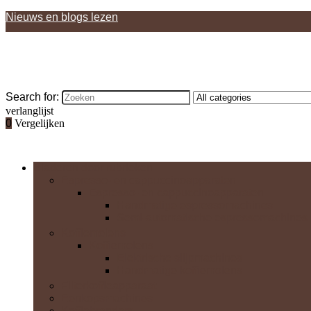
Nieuws en blogs lezen
Search for:
verlanglijst
0
Vergelijken
Bladeren door rubrieken
Espresso- en cappuccinoapparaten
Espresso- en cappuccinoapparaten
Handmatige espressomachines
Semi-automatische espressomachines
Koffiemolens
Koffiemolens
Elektrische slijpmachines
Handmatige koffiemolens
Filterkoffieapparaat
Eenkopsmachines
Koffiebranders