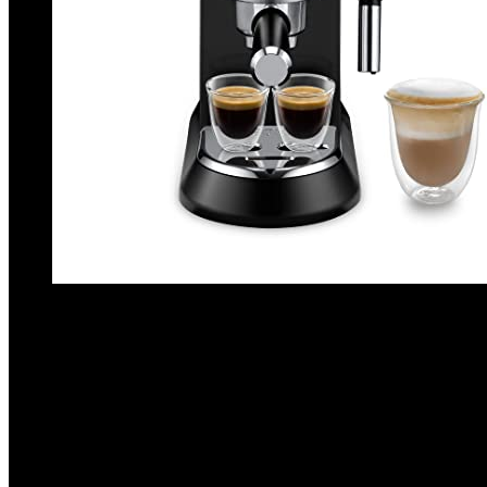
€
208.47