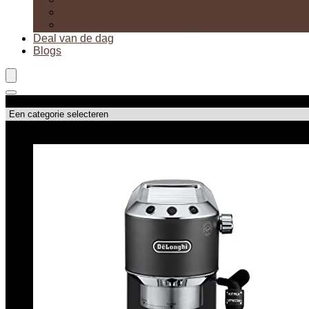
Perculators
Volautomatische koffiemachines
Deal van de dag
Blogs
Productcategorieën
Topdeals!!