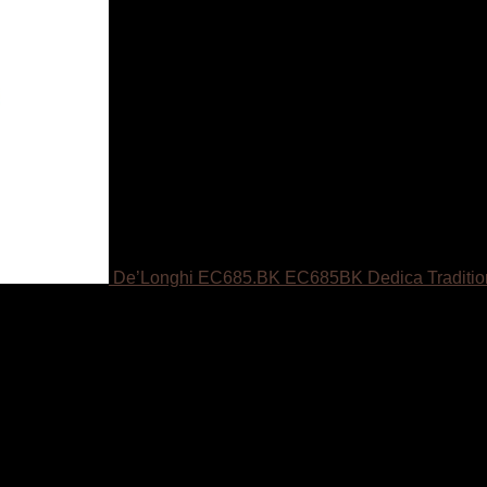
De’Longhi EC685.BK EC685BK Dedica Tradition