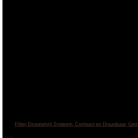
Filter, Druppelvrij Systeem, Compact en Draagbaar, Ge
Home
Product Productafmetingen
‎36.9 x 31.5 x 44.5 cm; 13.2 