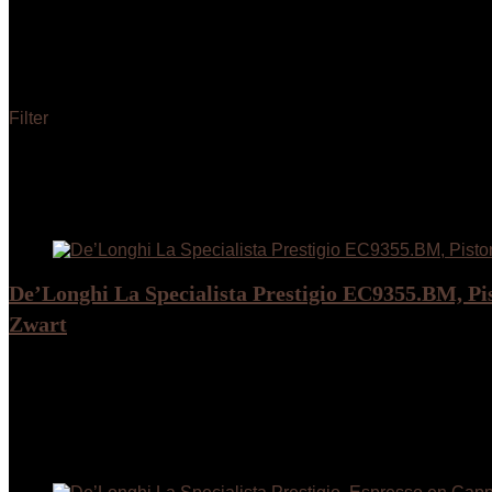
‎36.9 x 31.5 x 44.5 cm; 13.2 kg
Filter
Toont alle 2 resultaten
Added to wishlist
Removed from wishlist
0
Add to compare
De’Longhi La Specialista Prestigio EC9355.BM, Pi
Zwart
Added to wishlist
Removed from wishlist
0
Add to compare
€
684.49
Added to wishlist
Removed from wishlist
0
Add to compare