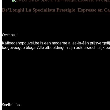
De’Longhi La Specialista Prestigio, Espresso en
Added to wishlist
Removed from wishlist
0
Add to compare
€
857.67
Over ons
Kaffeedehopduvel.be is een moderne alles-in-één prijsvergelij
toegevoegde blogs. Alle afbeeldingen zijn auteursrechtelijk b
Snelle links