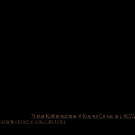
Tristar Koffiemachine, 6 Kopjes Capaciteit, 60
makkelijk te Reinigen, CM-1246
€
18.29
kg