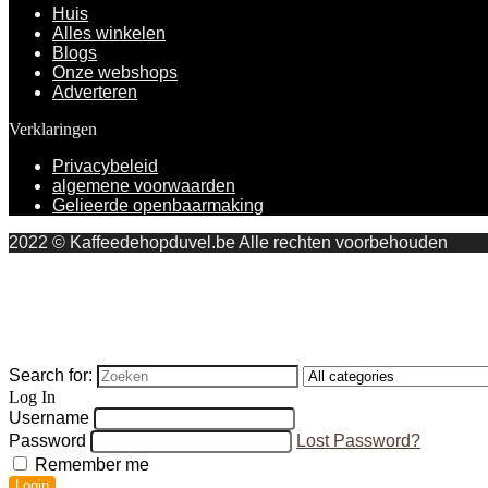
Huis
Alles winkelen
Blogs
Onze webshops
Adverteren
Verklaringen
Privacybeleid
algemene voorwaarden
Gelieerde openbaarmaking
2022 © Kaffeedehopduvel.be Alle rechten voorbehouden
Search for:
Log In
Username
Password
Lost Password?
Remember me
Login