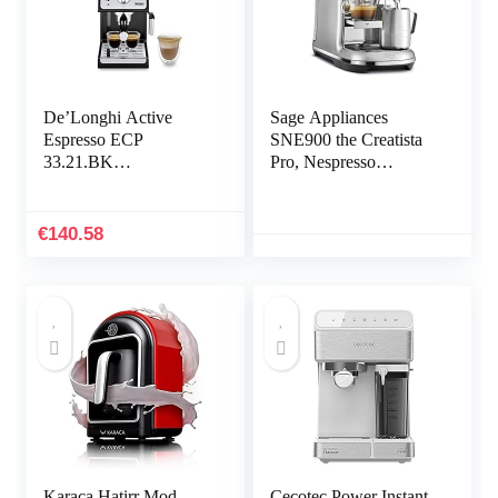
De’Longhi Active
Sage Appliances
Espresso ECP
SNE900 the Creatista
33.21.BK
Pro, Nespresso
Professionele
machine, Brushed
espressomachine met
Stainless Steel
aluminium afwerking,
€
140.58
incl. traditioneel
melkschuimmondstuk,
kopjeswarmer en
warmwaterfunctie,
zwart
Karaca Hatirr Mod
Cecotec Power Instant-