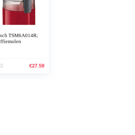
sch TSM6A014R;
ffiemolen
€
27.59