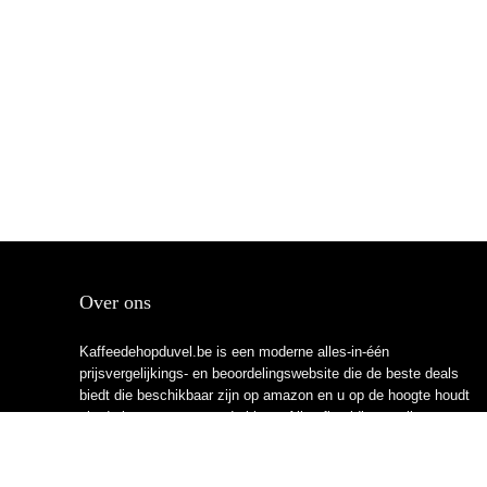
Over ons
Kaffeedehopduvel.be is een moderne alles-in-één
prijsvergelijkings- en beoordelingswebsite die de beste deals
biedt die beschikbaar zijn op amazon en u op de hoogte houdt
via de laatst toegevoegde blogs. Alle afbeeldingen zijn
auteursrechtelijk beschermd door hun respectievelijke
eigenaren. Alle geciteerde inhoud is afgeleid van hun
respectievelijke bronnen.