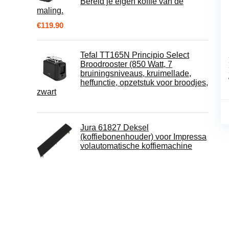
Bereid je eigen koffie van de
maling.
€
119.90
Tefal TT165N Principio Select
Broodrooster (850 Watt, 7
bruiningsniveaus, kruimellade,
heffunctie, opzetstuk voor broodjes,
zwart
Jura 61827 Deksel
(koffiebonenhouder) voor Impressa
volautomatische koffiemachine