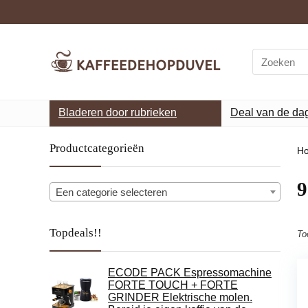
Search
for:
Bladeren door rubrieken
Deal van de da
Productcategorieën
H
‎
Een categorie selecteren
Topdeals!!
To
ECODE PACK Espressomachine
FORTE TOUCH + FORTE
GRINDER Elektrische molen.