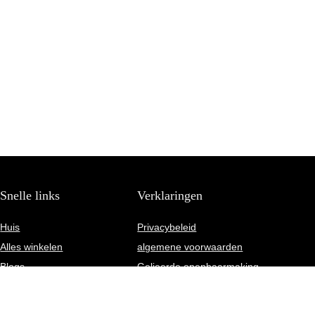
Snelle links
Verklaringen
Huis
Privacybeleid
Alles winkelen
algemene voorwaarden
Blogs
Gelieerde openbaarmaking
Onze webshops
Adverteren