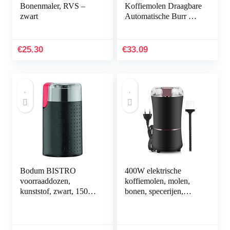
Bonenmaler, RVS –
Koffiemolen Draagbare
zwart
Automatische Burr Mill
Koffiemolen Rvs
Koffieboon Grinder &
Spice Grinder voor
€
25.30
€
33.09
Keuken Coffee Shop
huishoudelijke
apparaten
Bodum BISTRO
400W elektrische
voorraaddozen,
koffiemolen, molen,
kunststof, zwart, 150
bonen, specerijen,
W
noten, slijpmachine met
roestvrijstalen lemmet,
EU-stekker, 220 V