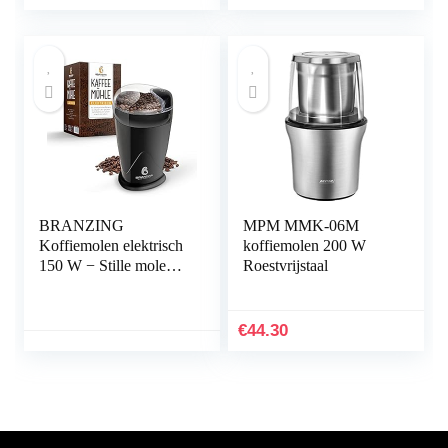
(zwart)
BRANZING
MPM MMK-06M
Koffiemolen elektrisch
koffiemolen 200 W
150 W − Stille molen
Roestvrijstaal
voor koffiebonen,
noten, specerijen,
kruiden, granen – 60 g
€
44.30
inhoud, incl. penseel