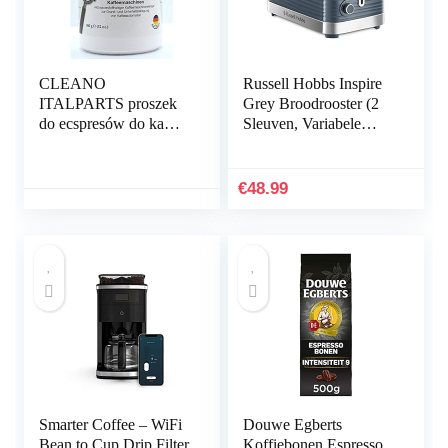
CLEANO
Russell Hobbs Inspire
ITALPARTS proszek
Grey Broodrooster (2
do ecspresów do kawy
Sleuven, Variabele
900 g, ideaal voor
Bruiningsgraad,
rancilio, ECM, Rocket,
Ontdooien, Opwarmen,
Lilit
Annuleren,
€
48.99
Gemakkelijk
Reinigbaa) 24373-56
Smarter Coffee – WiFi
Douwe Egberts
Bean to Cup Drip Filter
Koffiebonen Espresso