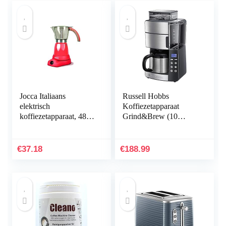
Jocca Italiaans
Russell Hobbs
elektrisch
Koffiezetapparaat
koffiezetapparaat, 480
Grind&Brew (10
W
Koppen (1, 25L),
Digitale Timer, incl.
Thermos Kan,
€
37.18
€
188.99
Geïntegreerde
Koffiemaler, 3
Maalstanden, Instelbare
Koffiesterkte) 25620-
56