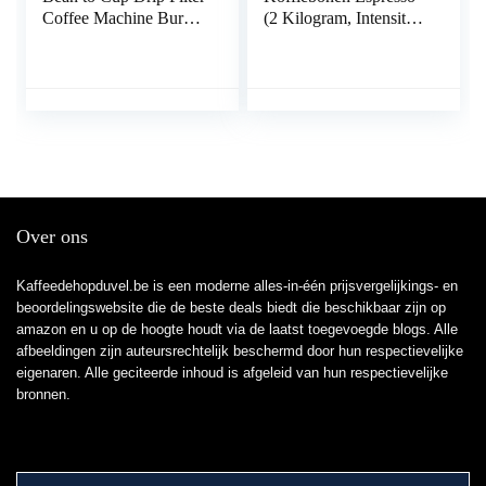
Coffee Machine Burr
(2 Kilogram, Intensiteit
Grinder Anti-Drop
09/09, Dark Roast
1.5L Carafe Keep
Koffie), 4 x 500 Gram
Warm Black, grey,
white panels LED
display Smart App
Remote Brew (2020
2nd Generation) EU
Over ons
Kaffeedehopduvel.be is een moderne alles-in-één prijsvergelijkings- en
beoordelingswebsite die de beste deals biedt die beschikbaar zijn op
amazon en u op de hoogte houdt via de laatst toegevoegde blogs. Alle
afbeeldingen zijn auteursrechtelijk beschermd door hun respectievelijke
eigenaren. Alle geciteerde inhoud is afgeleid van hun respectievelijke
bronnen.