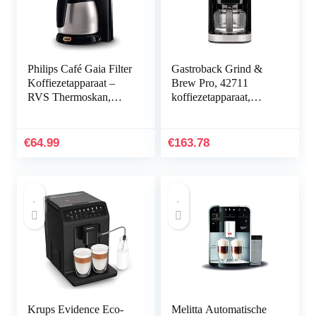
Philips Café Gaia Filter
Gastroback Grind &
Koffiezetapparaat –
Brew Pro, 42711
RVS Thermoskan,
koffiezetapparaat,
Houdt koffie >2 uur
filterkoffiezetapparaat
warm,
met geïntegreerde
Aromavergrendeling,
maalwerk, kegelmolen
€
64.99
€
163.78
Druppelstop, 1,3 L,
met 8 maalstanden,
Automatische
soft-touch LCD-
uitschakeling,
display, glazen kan, 12
Snoeropslag
kops, zwart/roestvrij
(HD7546/20)
Krups Evidence Eco-
Melitta Automatische