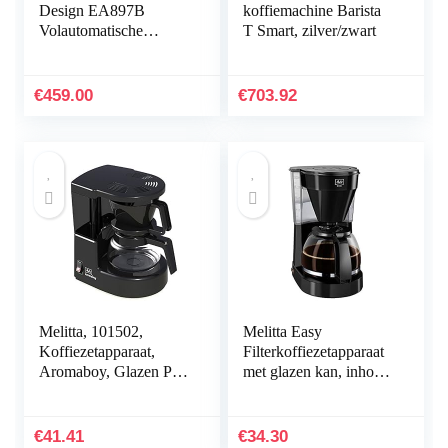
Design EA897B
koffiemachine Barista
Volautomatische
T Smart, zilver/zwart
koffiemachine, Eco-
design – duurzaam
ontworpen, 62%
€
459.00
€
703.92
gerecycled plastic,
Quattro Force,
melkdranken, 8
koffierecepten
Melitta, 101502,
Melitta Easy
Koffiezetapparaat,
Filterkoffiezetapparaat
Aromaboy, Glazen Pot
met glazen kan, inhoud
Voor 2 Kopjes,
10 kopjes (125 ml),
Filterelement, Zwart
zwart
€
41.41
€
34.30